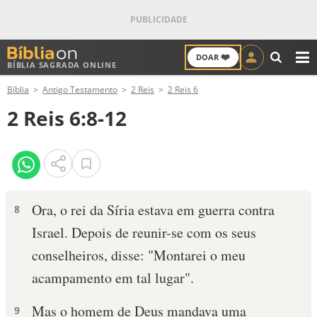
❤️
DOAR
BÍBLIA SAGRADA ONLINE
M
Bíblia
Antigo Testamento
2 Reis
2 Reis 6
ANTIGO TESTAMENTO
2 Reis 6:8-12
NOVO TESTAMENTO
VERSÍCULOS
VERSÍCULO DO DIA
Ora, o rei da Síria estava em guerra contra
8
Israel. Depois de reunir-se com os seus
PALAVRA DO DIA
conselheiros, disse: "Montarei o meu
SALMO DO DIA
acampamento em tal lugar".
DEVOCIONAL DIÁRIO
Mas o homem de Deus mandava uma
9