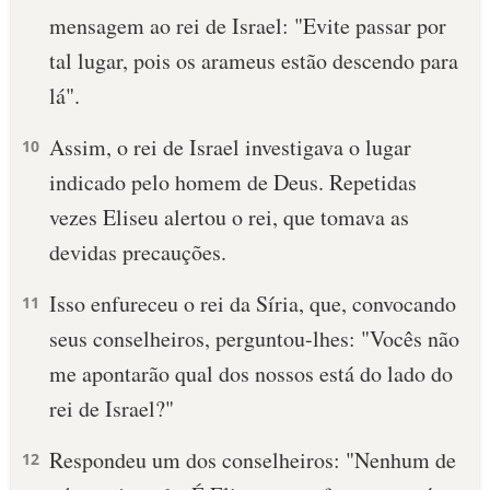
mensagem ao rei de Israel: "Evite passar por
10 MANDAMENTOS
tal lugar, pois os arameus estão descendo para
lá".
ESTUDOS BÍBLICOS
Assim, o rei de Israel investigava o lugar
10
ESBOÇOS DE PREGAÇÃO
indicado pelo homem de Deus. Repetidas
TEMAS
vezes Eliseu alertou o rei, que tomava as
devidas precauções.
PERGUNTE À BÍBLIA
IA
Isso enfureceu o rei da Síria, que, convocando
11
TERMO BÍBLICO
JOGOS
seus conselheiros, perguntou-lhes: "Vocês não
me apontarão qual dos nossos está do lado do
QUEM SOMOS
rei de Israel?"
LOJA BÍBLIAON
Respondeu um dos conselheiros: "Nenhum de
12