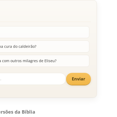
na cura do caldeirão?
a com outros milagres de Eliseu?
Enviar
rsões da Bíblia