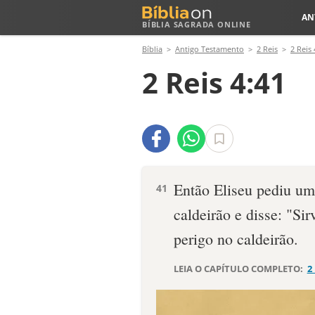
AN
BÍBLIA SAGRADA ONLINE
Bíblia
Antigo Testamento
2 Reis
2 Reis 
2 Reis 4:41
Então Eliseu pediu um
41
caldeirão e disse: "Si
perigo no caldeirão.
LEIA O CAPÍTULO COMPLETO:
2