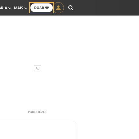
❤️
ÁRIA
MAIS
DOAR