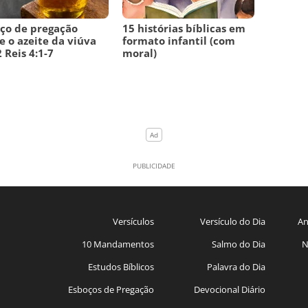
ço de pregação
15 histórias bíblicas em
e o azeite da viúva
formato infantil (com
 Reis 4:1-7
moral)
Versículos
Versículo do Dia
An
10 Mandamentos
Salmo do Dia
N
Estudos Bíblicos
Palavra do Dia
Esboços de Pregação
Devocional Diário