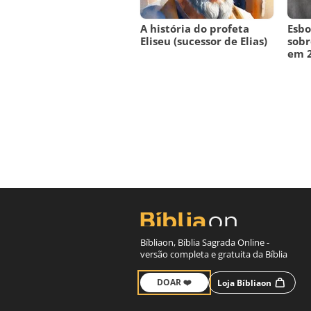
A história do profeta
Esbo
Eliseu (sucessor de Elias)
sobr
em 2
Bíbliaon, Bíblia Sagrada Online -
versão completa e gratuita da Bíblia
DOAR ❤️
Loja Bíbliaon