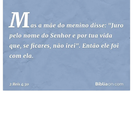
10 MANDAMENTOS
ESTUDOS BÍBLICOS
ESBOÇOS DE PREGAÇÃO
TEMAS
PERGUNTE À BÍBLIA
IA
TERMO BÍBLICO
JOGOS
QUEM SOMOS
LOJA BÍBLIAON