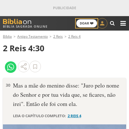
❤️
DOAR
BÍBLIA SAGRADA ONLINE
M
Bíblia
Antigo Testamento
2 Reis
2 Reis 4
ANTIGO TESTAMENTO
2 Reis 4:30
NOVO TESTAMENTO
VERSÍCULOS
VERSÍCULO DO DIA
Mas a mãe do menino disse: "Juro pelo nome
30
do Senhor e por tua vida que, se ficares, não
PALAVRA DO DIA
irei". Então ele foi com ela.
SALMO DO DIA
LEIA O CAPÍTULO COMPLETO:
2 REIS 4
DEVOCIONAL DIÁRIO