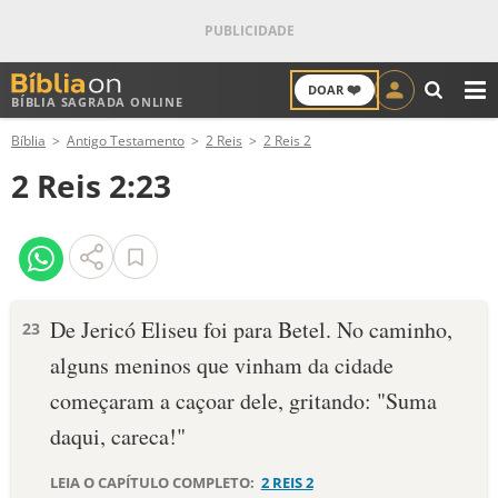
❤️
DOAR
BÍBLIA SAGRADA ONLINE
M
Bíblia
Antigo Testamento
2 Reis
2 Reis 2
ANTIGO TESTAMENTO
2 Reis 2:23
NOVO TESTAMENTO
VERSÍCULOS
VERSÍCULO DO DIA
De Jericó Eliseu foi para Betel. No caminho,
23
alguns meninos que vinham da cidade
PALAVRA DO DIA
começaram a caçoar dele, gritando: "Suma
SALMO DO DIA
daqui, careca!"
DEVOCIONAL DIÁRIO
LEIA O CAPÍTULO COMPLETO:
2 REIS 2