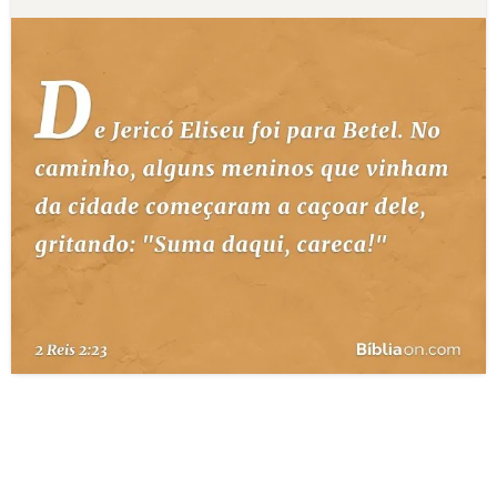
10 MANDAMENTOS
ESTUDOS BÍBLICOS
ESBOÇOS DE PREGAÇÃO
TEMAS
PERGUNTE À BÍBLIA
IA
TERMO BÍBLICO
JOGOS
QUEM SOMOS
LOJA BÍBLIAON