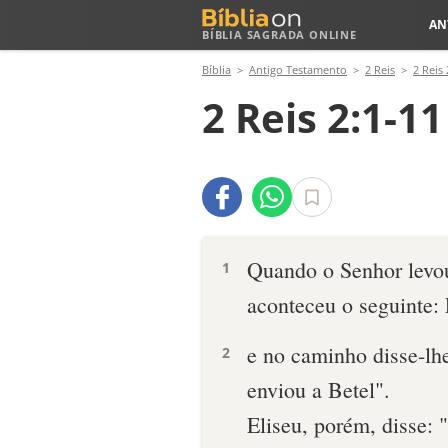
AN
BÍBLIA SAGRADA ONLINE
Bíblia
Antigo Testamento
2 Reis
2 Reis 
2 Reis 2:1-11
Quando o Senhor levo
1
aconteceu o seguinte: 
e no caminho disse-lhe
2
enviou a Betel".
Eliseu, porém, disse: 