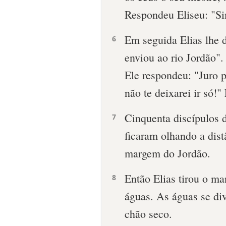
Respondeu Eliseu: "Si
Em seguida Elias lhe d
6
enviou ao rio Jordão".
Ele respondeu: "Juro 
não te deixarei ir só!"
Cinquenta discípulos 
7
ficaram olhando a dist
margem do Jordão.
Então Elias tirou o ma
8
águas. As águas se di
chão seco.