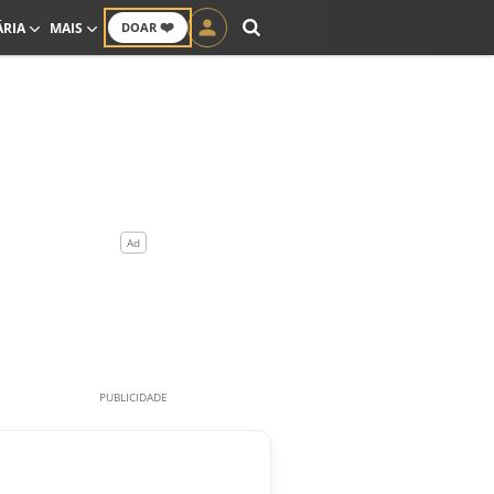
❤️
ÁRIA
MAIS
DOAR