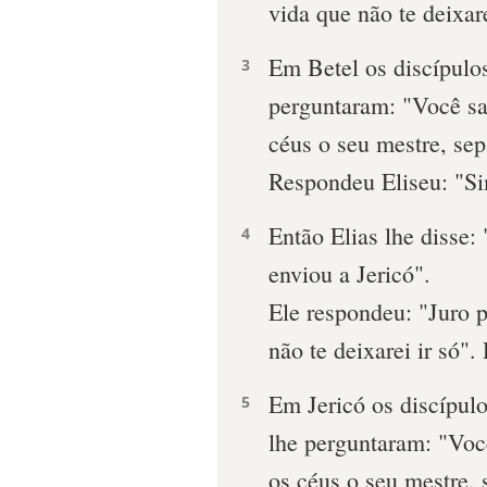
vida que não te deixare
Em Betel os discípulos
3
perguntaram: "Você sa
céus ­o seu mestre, se
Respondeu Eliseu: "Si
Então Elias lhe disse:
4
enviou a Jericó".
Ele respondeu: "Juro 
não te deixarei ir só"
Em Jericó os discípulo
5
lhe perguntaram: "Você
os céus o seu ­mestre,