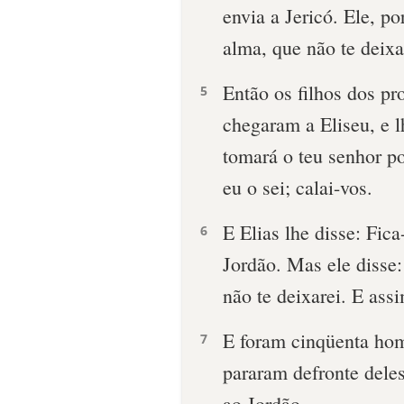
envia a Jericó. Ele, po
alma, que não te deixa
Então os filhos dos pr
5
chegaram a Eliseu, e 
tomará o teu senhor po
eu o sei; calai-vos.
E Elias lhe disse: Fic
6
Jordão. Mas ele disse:
não te deixarei. E ass
E foram cinqüenta home
7
pararam defronte deles
ao Jordão.