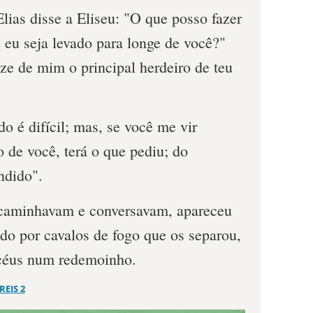
Elias disse a Eliseu: "O que posso fazer
 eu seja levado para longe de você?"
ze de mim o principal herdeiro de teu
do é difícil; mas, se você me vir
 de você, terá o que pediu; do
ndido".
 caminhavam e conversavam, apareceu
do por cavalos de fogo que os separou,
s céus num redemoinho.
 REIS 2