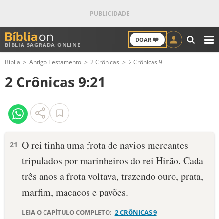
❤️
DOAR
BÍBLIA SAGRADA ONLINE
M
Bíblia
Antigo Testamento
2 Crônicas
2 Crônicas 9
ANTIGO TESTAMENTO
2 Crônicas 9:21
NOVO TESTAMENTO
VERSÍCULOS
VERSÍCULO DO DIA
O rei tinha uma frota de navios mercantes
21
tripulados por marinheiros do rei Hirão. Cada
PALAVRA DO DIA
três anos a frota voltava, trazendo ouro, prata,
SALMO DO DIA
marfim, macacos e pa­vões.
DEVOCIONAL DIÁRIO
LEIA O CAPÍTULO COMPLETO:
2 CRÔNICAS 9