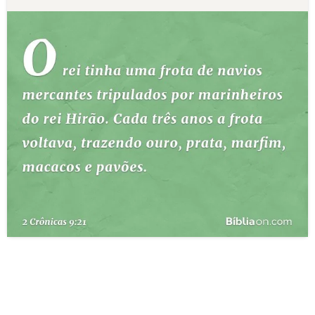
10 MANDAMENTOS
ESTUDOS BÍBLICOS
ESBOÇOS DE PREGAÇÃO
TEMAS
PERGUNTE À BÍBLIA
IA
TERMO BÍBLICO
JOGOS
QUEM SOMOS
LOJA BÍBLIAON