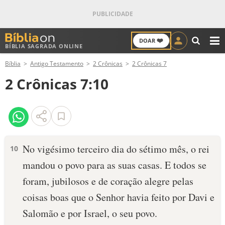
❤️
DOAR
BÍBLIA SAGRADA ONLINE
M
Bíblia
Antigo Testamento
2 Crônicas
2 Crônicas 7
ANTIGO TESTAMENTO
2 Crônicas 7:10
NOVO TESTAMENTO
VERSÍCULOS
VERSÍCULO DO DIA
No vigésimo terceiro dia do sétimo mês, o rei
10
mandou o povo para as suas casas. E todos se
PALAVRA DO DIA
foram, jubilosos e de coração ­alegre pelas
SALMO DO DIA
coisas boas que o Senhor havia feito por Davi e
Salomão e por Israel, o seu povo.
DEVOCIONAL DIÁRIO