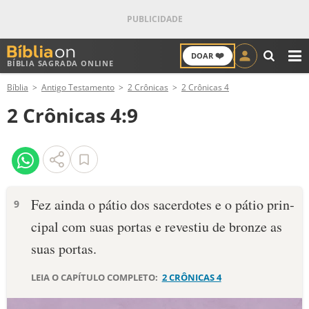
❤️
DOAR
BÍBLIA SAGRADA ONLINE
M
Bíblia
Antigo Testamento
2 Crônicas
2 Crônicas 4
ANTIGO TESTAMENTO
2 Crônicas 4:9
NOVO TESTAMENTO
VERSÍCULOS
VERSÍCULO DO DIA
Fez ainda o pátio dos sacerdotes e o pátio prin­
9
cipal com su­as portas e revestiu de bronze as
PALAVRA DO DIA
suas portas.
SALMO DO DIA
LEIA O CAPÍTULO COMPLETO:
2 CRÔNICAS 4
DEVOCIONAL DIÁRIO