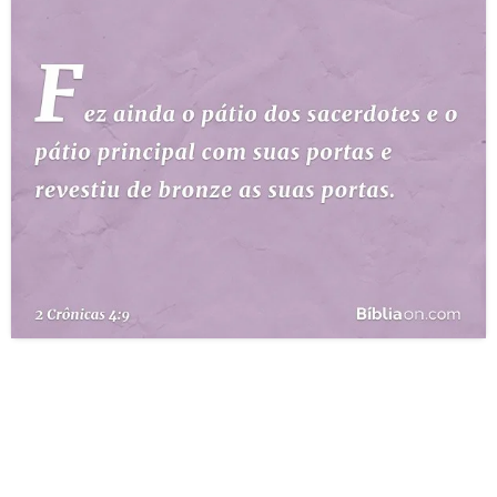
10 MANDAMENTOS
ESTUDOS BÍBLICOS
ESBOÇOS DE PREGAÇÃO
TEMAS
PERGUNTE À BÍBLIA
IA
TERMO BÍBLICO
JOGOS
QUEM SOMOS
LOJA BÍBLIAON