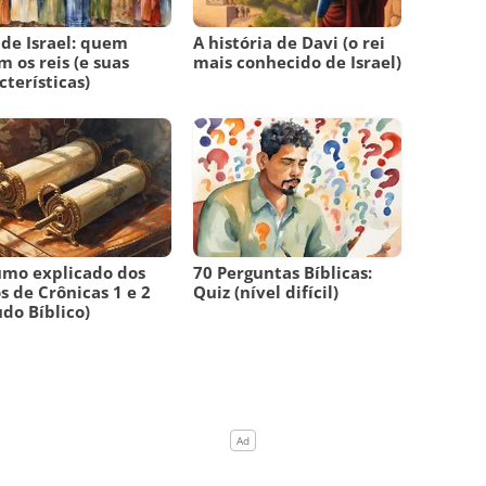
 de Israel: quem
A história de Davi (o rei
m os reis (e suas
mais conhecido de Israel)
cterísticas)
mo explicado dos
70 Perguntas Bíblicas:
os de Crônicas 1 e 2
Quiz (nível difícil)
udo Bíblico)