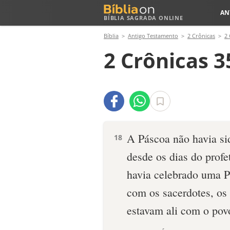
AN
BÍBLIA SAGRADA ONLINE
Bíblia
Antigo Testamento
2 Crônicas
2 
2 Crônicas 3
A Páscoa não havia si
18
desde os dias do profe
havia celebrado uma P
com os sacerdotes, os 
estavam ali com o pov