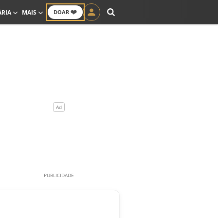
❤️
ÁRIA
MAIS
DOAR