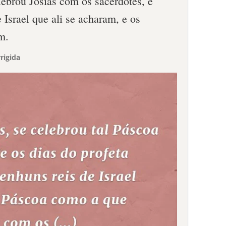
ebrou Josias com os sacerdotes, e
e Israel que ali se acharam, e os
m.
rigida