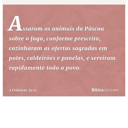
10 MANDAMENTOS
ESTUDOS BÍBLICOS
ESBOÇOS DE PREGAÇÃO
TEMAS
PERGUNTE À BÍBLIA
IA
TERMO BÍBLICO
JOGOS
QUEM SOMOS
LOJA BÍBLIAON