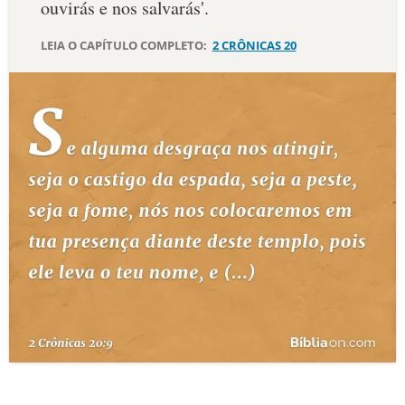
ouvirás e nos salvarás'.
10 MANDAMENTOS
LEIA O CAPÍTULO COMPLETO:
2 CRÔNICAS 20
ESTUDOS BÍBLICOS
ESBOÇOS DE PREGAÇÃO
TEMAS
PERGUNTE À BÍBLIA
IA
TERMO BÍBLICO
JOGOS
QUEM SOMOS
LOJA BÍBLIAON