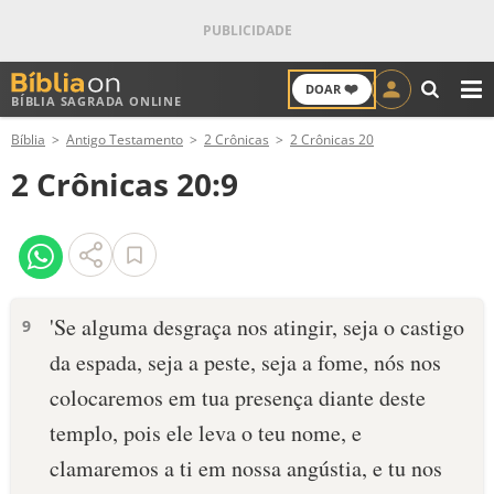
❤️
DOAR
BÍBLIA SAGRADA ONLINE
M
Bíblia
Antigo Testamento
2 Crônicas
2 Crônicas 20
ANTIGO TESTAMENTO
2 Crônicas 20:9
NOVO TESTAMENTO
VERSÍCULOS
VERSÍCULO DO DIA
'Se alguma desgraça nos atingir, seja o castigo
9
da espada, seja a peste, seja a fome, nós nos
PALAVRA DO DIA
colocaremos em tua presença diante deste
SALMO DO DIA
templo, pois ele leva o teu nome, e
clamaremos a ti em nossa angústia, e tu nos
DEVOCIONAL DIÁRIO