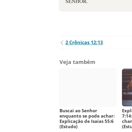
2 Crônicas 12:13
Veja também
Buscai ao Senhor
Expl
enquanto se pode achar:
7:14
Explicação de Isaías 55:6
cha
(Estudo)
(Est