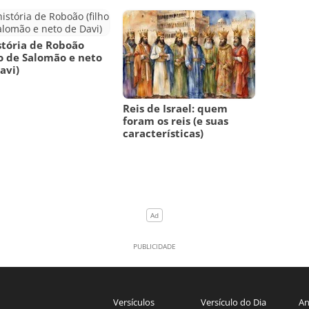
stória de Roboão
ho de Salomão e neto
avi)
Reis de Israel: quem
foram os reis (e suas
características)
Versículos
Versículo do Dia
An