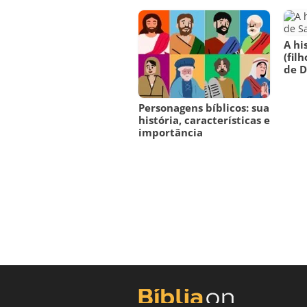
A hi
(fil
de D
Personagens bíblicos: sua
história, características e
importância