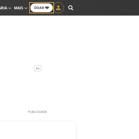
❤️
ÁRIA
MAIS
DOAR