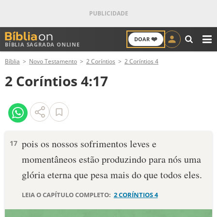
❤️
DOAR
BÍBLIA SAGRADA ONLINE
M
Bíblia
Novo Testamento
2 Coríntios
2 Coríntios 4
ANTIGO TESTAMENTO
2 Coríntios 4:17
NOVO TESTAMENTO
VERSÍCULOS
VERSÍCULO DO DIA
pois os nossos sofrimentos leves e
17
momentâneos estão produzindo para nós uma
PALAVRA DO DIA
glória eterna que pesa mais do que todos eles.
SALMO DO DIA
LEIA O CAPÍTULO COMPLETO:
2 CORÍNTIOS 4
DEVOCIONAL DIÁRIO