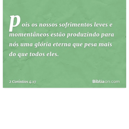
10 MANDAMENTOS
ESTUDOS BÍBLICOS
ESBOÇOS DE PREGAÇÃO
TEMAS
PERGUNTE À BÍBLIA
IA
TERMO BÍBLICO
JOGOS
QUEM SOMOS
LOJA BÍBLIAON