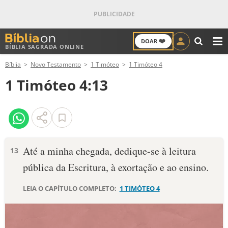
❤️
DOAR
BÍBLIA SAGRADA ONLINE
M
Bíblia
Novo Testamento
1 Timóteo
1 Timóteo 4
ANTIGO TESTAMENTO
1 Timóteo 4:13
NOVO TESTAMENTO
VERSÍCULOS
VERSÍCULO DO DIA
Até a minha chegada, dedique-se à leitura
13
pública da Escritura, à exortação e ao ensino.
PALAVRA DO DIA
LEIA O CAPÍTULO COMPLETO:
1 TIMÓTEO 4
SALMO DO DIA
DEVOCIONAL DIÁRIO