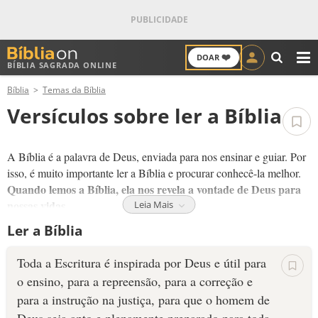
❤️
DOAR
BÍBLIA SAGRADA ONLINE
M
Bíblia
Temas da Bíblia
ANTIGO TESTAMENTO
Versículos sobre ler a Bíblia
NOVO TESTAMENTO
A Bíblia é a palavra de Deus, enviada para nos ensinar e guiar. Por
VERSÍCULOS
isso, é muito importante ler a Bíblia e procurar conhecê-la melhor.
Quando lemos a Bíblia, ela nos revela a vontade de Deus para
VERSÍCULO DO DIA
nossas vidas.
Leia Mais
Ler a Bíblia
A Bíblia também nos mostra a verdade e ajuda a reconhecer
PALAVRA DO DIA
mentiras. Quem lê a Bíblia com cuidado se torna mais sábio e
Toda a Escritura é inspirada por Deus e útil para
preparado para viver a vida abundante que Deus tem preparado.
SALMO DO DIA
o ensino, para a repreensão, para a correção e
Leia a Bíblia e aprenda mais de Deus!
para a instrução na justiça, para que o homem de
DEVOCIONAL DIÁRIO