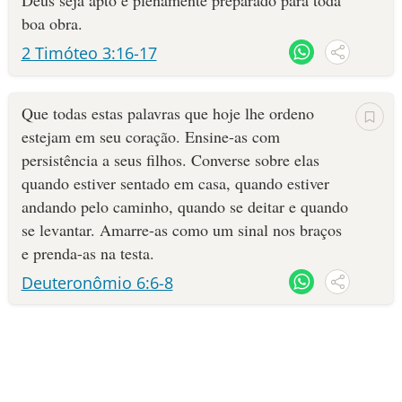
Deus seja apto e plenamente preparado para toda
boa obra.
10 MANDAMENTOS
2 Timóteo 3:16-17
ESTUDOS BÍBLICOS
Que todas estas palavras que hoje lhe ordeno
ESBOÇOS DE PREGAÇÃO
estejam em seu coração. Ensine-as com
persistência a seus filhos. Converse sobre elas
TEMAS
quando estiver sentado em casa, quando estiver
andando pelo caminho, quando se deitar e quando
PERGUNTE À BÍBLIA
IA
se levantar. Amarre-as como um sinal nos braços
e prenda-as na testa.
TERMO BÍBLICO
JOGOS
Deuteronômio 6:6-8
QUEM SOMOS
LOJA BÍBLIAON