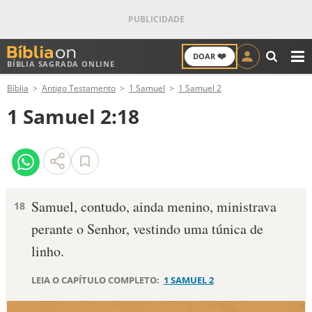
❤️
DOAR
BÍBLIA SAGRADA ONLINE
M
Bíblia
Antigo Testamento
1 Samuel
1 Samuel 2
ANTIGO TESTAMENTO
1 Samuel 2:18
NOVO TESTAMENTO
VERSÍCULOS
VERSÍCULO DO DIA
Samuel, contudo, ainda menino, ministrava
18
perante o Senhor, vestindo uma túnica de
PALAVRA DO DIA
linho.
SALMO DO DIA
LEIA O CAPÍTULO COMPLETO:
1 SAMUEL 2
DEVOCIONAL DIÁRIO