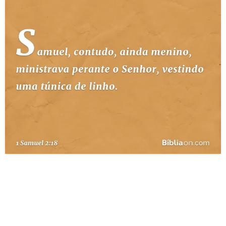
10 MANDAMENTOS
ESTUDOS BÍBLICOS
ESBOÇOS DE PREGAÇÃO
TEMAS
PERGUNTE À BÍBLIA
IA
TERMO BÍBLICO
JOGOS
QUEM SOMOS
LOJA BÍBLIAON