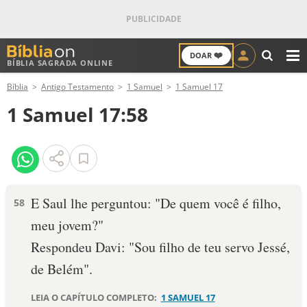
❤️
DOAR
BÍBLIA SAGRADA ONLINE
M
Bíblia
Antigo Testamento
1 Samuel
1 Samuel 17
ANTIGO TESTAMENTO
1 Samuel 17:58
NOVO TESTAMENTO
VERSÍCULOS
VERSÍCULO DO DIA
E Saul lhe perguntou: "De quem você é filho,
58
meu jovem?"
PALAVRA DO DIA
Respondeu Davi: "Sou filho de teu servo Jessé,
SALMO DO DIA
de Belém".
DEVOCIONAL DIÁRIO
LEIA O CAPÍTULO COMPLETO:
1 SAMUEL 17