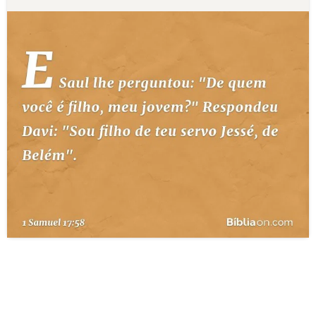
10 MANDAMENTOS
ESTUDOS BÍBLICOS
ESBOÇOS DE PREGAÇÃO
TEMAS
PERGUNTE À BÍBLIA
IA
TERMO BÍBLICO
JOGOS
QUEM SOMOS
LOJA BÍBLIAON