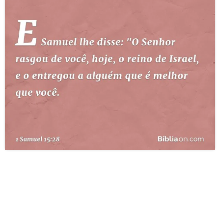
10 MANDAMENTOS
ESTUDOS BÍBLICOS
ESBOÇOS DE PREGAÇÃO
TEMAS
PERGUNTE À BÍBLIA
IA
TERMO BÍBLICO
JOGOS
QUEM SOMOS
LOJA BÍBLIAON