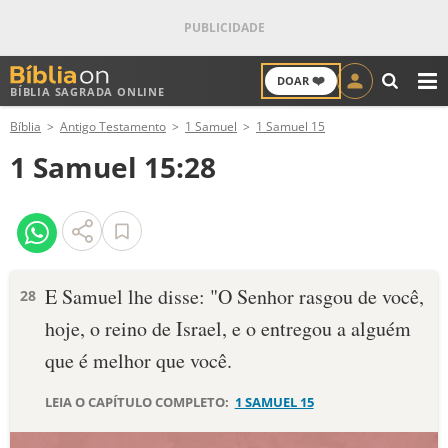
❤️
DOAR
BÍBLIA SAGRADA ONLINE
M
Bíblia
Antigo Testamento
1 Samuel
1 Samuel 15
ANTIGO TESTAMENTO
1 Samuel 15:28
NOVO TESTAMENTO
VERSÍCULOS
VERSÍCULO DO DIA
E Samuel lhe disse: "O Senhor rasgou de você,
28
hoje, o reino de Israel, e o entregou a alguém
PALAVRA DO DIA
que é melhor que você.
SALMO DO DIA
LEIA O CAPÍTULO COMPLETO:
1 SAMUEL 15
DEVOCIONAL DIÁRIO