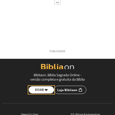
Bíbliaon, Bíblia Sagrada Online -
versão completa e gratuita da Bíblia
DOAR ❤️
Loja Bíbliaon
Versículos
10 Mandamentos