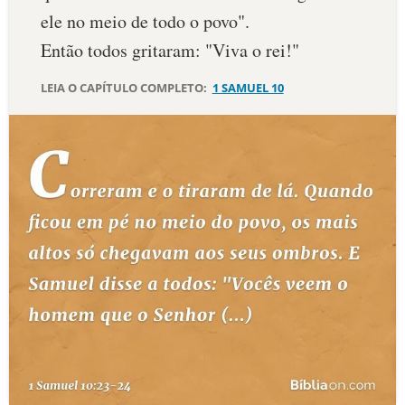
ele no meio de todo o povo".
10 MANDAMENTOS
Então todos gritaram: "Viva o rei!"
ESTUDOS BÍBLICOS
LEIA O CAPÍTULO COMPLETO:
1 SAMUEL 10
ESBOÇOS DE PREGAÇÃO
TEMAS
PERGUNTE À BÍBLIA
IA
TERMO BÍBLICO
JOGOS
QUEM SOMOS
LOJA BÍBLIAON