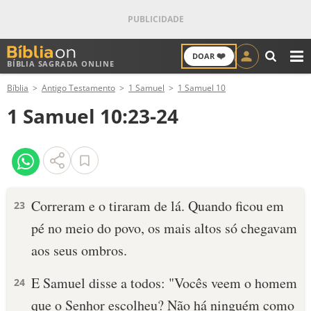
❤️
DOAR
BÍBLIA SAGRADA ONLINE
M
Bíblia
Antigo Testamento
1 Samuel
1 Samuel 10
ANTIGO TESTAMENTO
1 Samuel 10:23-24
NOVO TESTAMENTO
VERSÍCULOS
VERSÍCULO DO DIA
Correram e o tiraram de lá. Quando ficou em
23
pé no meio do povo, os mais altos só chegavam
PALAVRA DO DIA
aos seus ombros.
SALMO DO DIA
E Samuel disse a todos: "Vocês veem o homem
24
DEVOCIONAL DIÁRIO
que o Senhor escolheu? Não há ninguém como