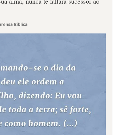
ua alma, nunca te faltará sucessor ao
rensa Bíblica