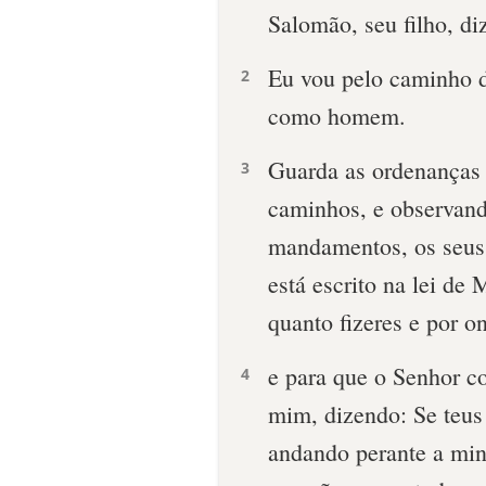
Salomão, seu filho, di
Eu vou pelo caminho de 
2
como homem.
Guarda as ordenanças
3
caminhos, e observando
mandamentos, os seus 
está escrito na lei de
quanto fizeres e por o
e para que o Senhor co
4
mim, dizendo: Se teus
andando perante a min