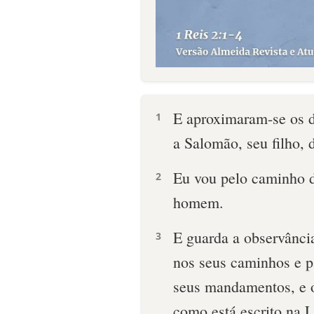
E aproximaram-se os d
1
a Salomão, seu filho, 
Eu vou pelo caminho de
2
homem.
E guarda a observânc
3
nos seus caminhos e pa
seus mandamentos, e o
como está escrito na 