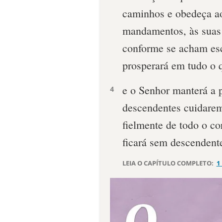
caminhos e obedeça ao
mandamentos, às suas 
conforme se acham esc
prosperará em tudo o q
e o Senhor manterá a 
4
descendentes cuidarem
fielmente de todo o co
ficará sem descendente
LEIA O CAPÍTULO COMPLETO:
1