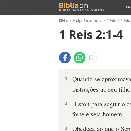
AN
BÍBLIA SAGRADA ONLINE
Bíblia
Antigo Testamento
1 Reis
1 Reis 
1 Reis 2:1-4
Quando se aproximava 
1
instruções ao seu filh
"Estou para seguir o c
2
forte e seja homem.
Obedeça ao que o Senh
3