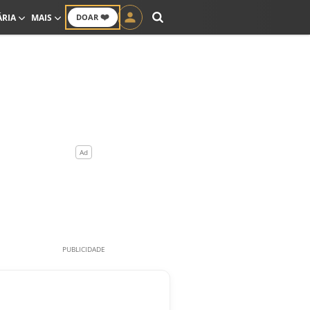
❤️
ÁRIA
MAIS
DOAR