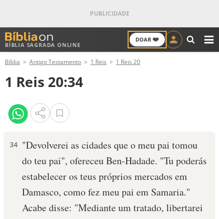
❤️
DOAR
BÍBLIA SAGRADA ONLINE
M
Bíblia
Antigo Testamento
1 Reis
1 Reis 20
ANTIGO TESTAMENTO
1 Reis 20:34
NOVO TESTAMENTO
VERSÍCULOS
VERSÍCULO DO DIA
"Devolverei as cidades que o meu pai tomou
34
do teu pai", ofereceu Ben-Hadade. "Tu poderás
PALAVRA DO DIA
estabelecer os teus próprios mercados em
SALMO DO DIA
Damasco, como fez meu pai em Samaria."
Acabe disse: "Mediante um tratado, libertarei
DEVOCIONAL DIÁRIO