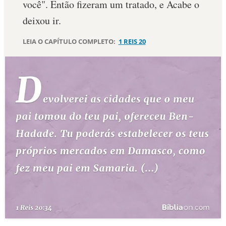
você". Então fizeram um tratado, e Acabe o
10 MANDAMENTOS
deixou ir.
LEIA O CAPÍTULO COMPLETO:
1 REIS 20
ESTUDOS BÍBLICOS
ESBOÇOS DE PREGAÇÃO
TEMAS
PERGUNTE À BÍBLIA
IA
TERMO BÍBLICO
JOGOS
QUEM SOMOS
LOJA BÍBLIAON