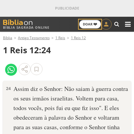
❤️
DOAR
BÍBLIA SAGRADA ONLINE
M
Bíblia
Antigo Testamento
1 Reis
1 Reis 12
ANTIGO TESTAMENTO
1 Reis 12:24
NOVO TESTAMENTO
VERSÍCULOS
VERSÍCULO DO DIA
Assim diz o Senhor: Não saiam à guerra contra
24
os seus irmãos israelitas. Voltem para casa,
PALAVRA DO DIA
todos vocês, pois fui eu que fiz isso". E eles
SALMO DO DIA
obedeceram à palavra do Senhor e voltaram
para as suas casas, conforme o Senhor tinha
DEVOCIONAL DIÁRIO