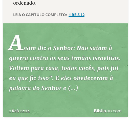
ordenado.
10 MANDAMENTOS
LEIA O CAPÍTULO COMPLETO:
1 REIS 12
ESTUDOS BÍBLICOS
ESBOÇOS DE PREGAÇÃO
TEMAS
PERGUNTE À BÍBLIA
IA
TERMO BÍBLICO
JOGOS
QUEM SOMOS
LOJA BÍBLIAON