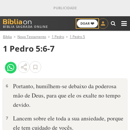
❤️
DOAR
BÍBLIA SAGRADA ONLINE
M
Bíblia
Novo Testamento
1 Pedro
1 Pedro 5
ANTIGO TESTAMENTO
1 Pedro 5:6-7
NOVO TESTAMENTO
VERSÍCULOS
VERSÍCULO DO DIA
Portanto, humilhem-se debaixo da poderosa
6
mão de Deus, para que ele os exalte no tempo
PALAVRA DO DIA
devido.
SALMO DO DIA
Lancem sobre ele toda a sua ansiedade, porque
7
DEVOCIONAL DIÁRIO
ele tem cuidado de vocês.