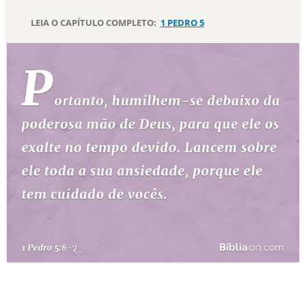
LEIA O CAPÍTULO COMPLETO:
1 PEDRO 5
10 MANDAMENTOS
ESTUDOS BÍBLICOS
ESBOÇOS DE PREGAÇÃO
TEMAS
PERGUNTE À BÍBLIA
IA
TERMO BÍBLICO
JOGOS
QUEM SOMOS
LOJA BÍBLIAON