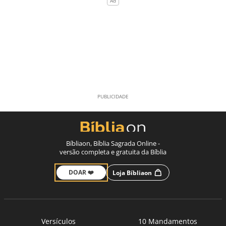
Bíbliaon, Bíblia Sagrada Online -
versão completa e gratuita da Bíblia
DOAR ❤️
Loja Bíbliaon
Versículos
10 Mandamentos