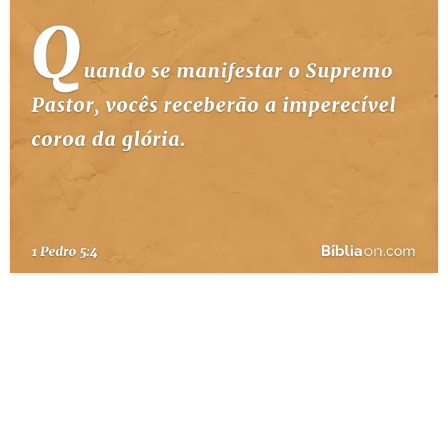
10 MANDAMENTOS
ESTUDOS BÍBLICOS
ESBOÇOS DE PREGAÇÃO
TEMAS
PERGUNTE À BÍBLIA
IA
TERMO BÍBLICO
JOGOS
QUEM SOMOS
LOJA BÍBLIAON