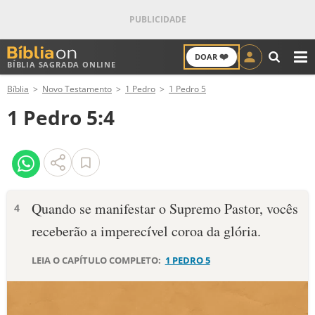
❤️
DOAR
BÍBLIA SAGRADA ONLINE
M
Bíblia
Novo Testamento
1 Pedro
1 Pedro 5
ANTIGO TESTAMENTO
1 Pedro 5:4
NOVO TESTAMENTO
VERSÍCULOS
VERSÍCULO DO DIA
Quando se manifestar o Supremo Pastor, vocês
4
receberão a imperecível coroa da glória.
PALAVRA DO DIA
LEIA O CAPÍTULO COMPLETO:
1 PEDRO 5
SALMO DO DIA
DEVOCIONAL DIÁRIO