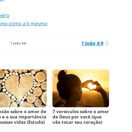
eiro
ximo como a ti mesmo
1 João 4:9
1 João 4:8
exão sobre o amor de
7 versículos sobre o amor
 e a sua importância
de Deus por você (que
ossas vidas (Estudo)
vão tocar seu coração)