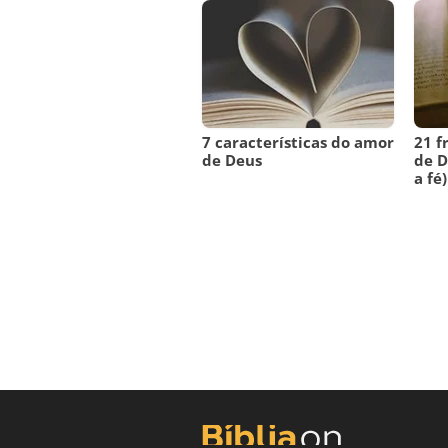
7 características do amor
21 f
de Deus
de D
a fé)