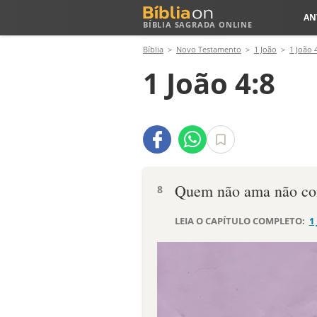
AN
BÍBLIA SAGRADA ONLINE
Bíblia
Novo Testamento
1 João
1 João 
1 João 4:8
Quem não ama não con
8
LEIA O CAPÍTULO COMPLETO:
1