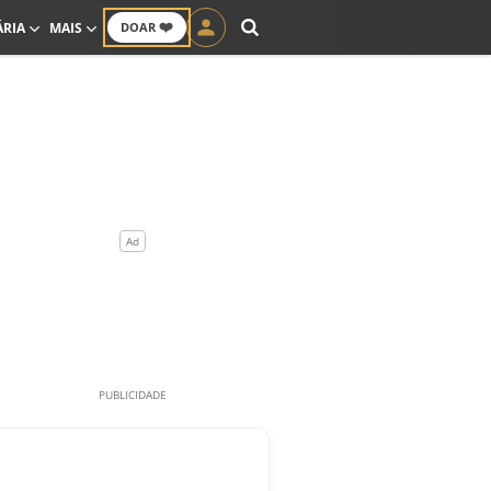
❤️
ÁRIA
MAIS
DOAR