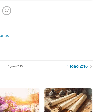
danas
1 João 2:16
1 João 2:15