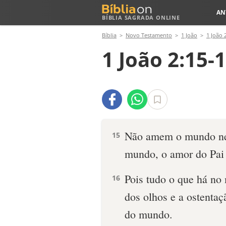
AN
BÍBLIA SAGRADA ONLINE
Bíblia
Novo Testamento
1 João
1 João 
1 João 2:15-
Não amem o mundo ne
15
mundo, o amor do Pai 
Pois tudo o que há no 
16
dos olhos e a ostenta
do mundo.