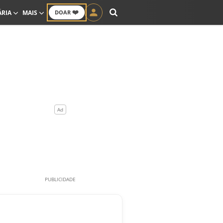
❤️
ÁRIA
MAIS
DOAR