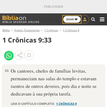
❤️
DOAR
BÍBLIA SAGRADA ONLINE
M
Bíblia
Antigo Testamento
1 Crônicas
1 Crônicas 9
ANTIGO TESTAMENTO
1 Crônicas 9:33
NOVO TESTAMENTO
VERSÍCULOS
VERSÍCULO DO DIA
Os cantores, chefes de famílias levitas,
33
permaneciam nas salas do templo e estavam
PALAVRA DO DIA
isentos de outros deveres, pois dia e noite se
SALMO DO DIA
dedicavam à sua própria tarefa.
DEVOCIONAL DIÁRIO
LEIA O CAPÍTULO COMPLETO:
1 CRÔNICAS 9