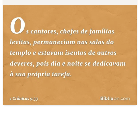
10 MANDAMENTOS
ESTUDOS BÍBLICOS
ESBOÇOS DE PREGAÇÃO
TEMAS
PERGUNTE À BÍBLIA
IA
TERMO BÍBLICO
JOGOS
QUEM SOMOS
LOJA BÍBLIAON