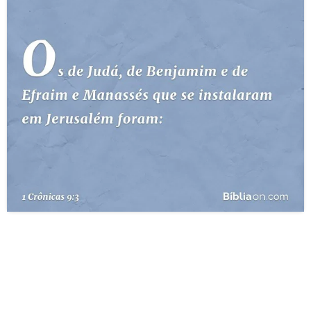
10 MANDAMENTOS
ESTUDOS BÍBLICOS
ESBOÇOS DE PREGAÇÃO
TEMAS
PERGUNTE À BÍBLIA
IA
TERMO BÍBLICO
JOGOS
QUEM SOMOS
LOJA BÍBLIAON