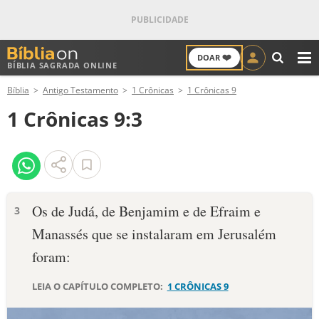
❤️
DOAR
BÍBLIA SAGRADA ONLINE
M
Bíblia
Antigo Testamento
1 Crônicas
1 Crônicas 9
ANTIGO TESTAMENTO
1 Crônicas 9:3
NOVO TESTAMENTO
VERSÍCULOS
VERSÍCULO DO DIA
Os de Judá, de Benjamim e de Efraim e
3
Manassés que se instalaram em Jerusalém
PALAVRA DO DIA
foram:
SALMO DO DIA
LEIA O CAPÍTULO COMPLETO:
1 CRÔNICAS 9
DEVOCIONAL DIÁRIO