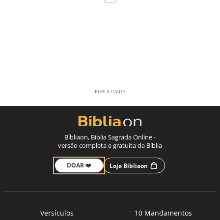
Bíbliaon, Bíblia Sagrada Online -
versão completa e gratuita da Bíblia
DOAR ❤️
Loja Bíbliaon
Versículos
10 Mandamentos