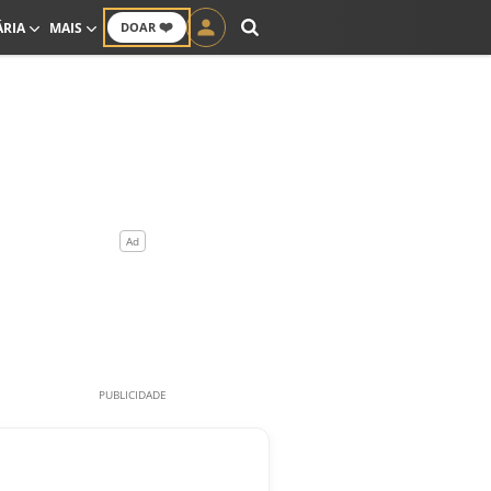
❤️
ÁRIA
MAIS
DOAR