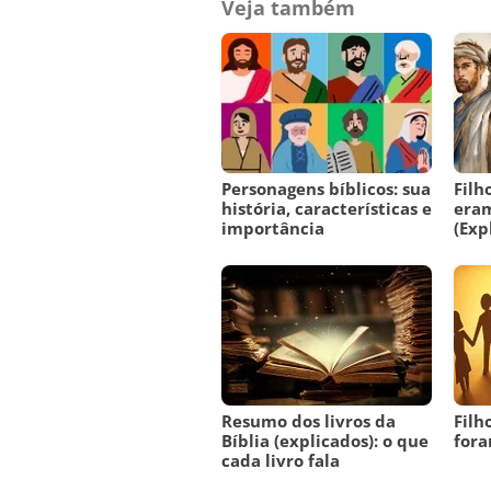
Veja também
Personagens bíblicos: sua
Filh
história, características e
era
importância
(Exp
Resumo dos livros da
Filh
Bíblia (explicados): o que
fora
cada livro fala