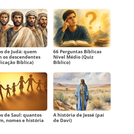
os de Judá: quem
66 Perguntas Bíblicas
m os descendentes
Nível Médio (Quiz
licação Bíblica)
Bíblico)
os de Saul: quantos
A história de Jessé (pai
m, nomes e história
de Davi)