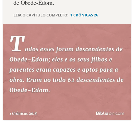
de Obede-Edom.
10 MANDAMENTOS
LEIA O CAPÍTULO COMPLETO:
1 CRÔNICAS 26
ESTUDOS BÍBLICOS
ESBOÇOS DE PREGAÇÃO
TEMAS
PERGUNTE À BÍBLIA
IA
TERMO BÍBLICO
JOGOS
QUEM SOMOS
LOJA BÍBLIAON