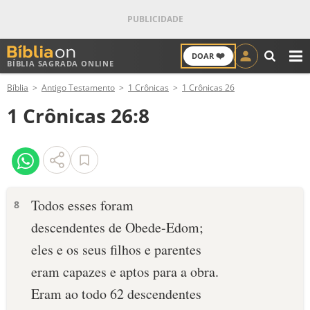
❤️
DOAR
BÍBLIA SAGRADA ONLINE
M
Bíblia
Antigo Testamento
1 Crônicas
1 Crônicas 26
ANTIGO TESTAMENTO
1 Crônicas 26:8
NOVO TESTAMENTO
VERSÍCULOS
VERSÍCULO DO DIA
Todos esses foram
8
descendentes de Obede-Edom;
PALAVRA DO DIA
eles e os seus filhos e parentes
SALMO DO DIA
eram capazes e aptos para a obra.
Eram ao todo 62 descendentes
DEVOCIONAL DIÁRIO