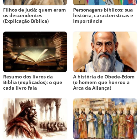
Filhos de Judá: quem eram
Personagens bíblicos: sua
os descendentes
história, características e
(Explicação Bíblica)
importância
Resumo dos livros da
A história de Obede-Edom
Bíblia (explicados): o que
(o homem que honrou a
cada livro fala
Arca da Aliança)