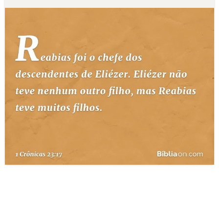
10 MANDAMENTOS
ESTUDOS BÍBLICOS
ESBOÇOS DE PREGAÇÃO
TEMAS
PERGUNTE À BÍBLIA
IA
TERMO BÍBLICO
JOGOS
QUEM SOMOS
LOJA BÍBLIAON