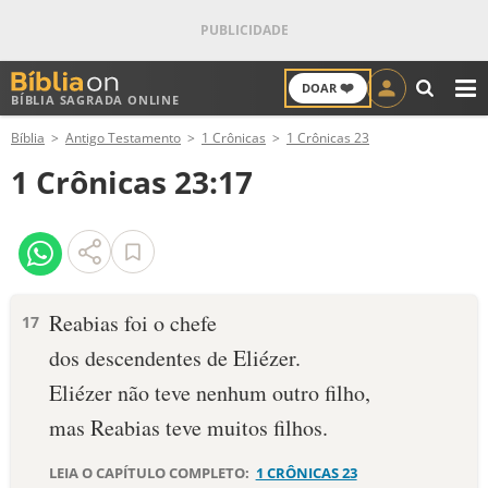
❤️
DOAR
BÍBLIA SAGRADA ONLINE
M
Bíblia
Antigo Testamento
1 Crônicas
1 Crônicas 23
ANTIGO TESTAMENTO
1 Crônicas 23:17
NOVO TESTAMENTO
VERSÍCULOS
VERSÍCULO DO DIA
Reabias foi o chefe
17
dos descendentes de Eliézer.
PALAVRA DO DIA
Eliézer não teve nenhum outro filho,
SALMO DO DIA
mas Reabias teve muitos filhos.
DEVOCIONAL DIÁRIO
LEIA O CAPÍTULO COMPLETO:
1 CRÔNICAS 23