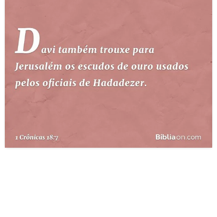
10 MANDAMENTOS
ESTUDOS BÍBLICOS
ESBOÇOS DE PREGAÇÃO
TEMAS
PERGUNTE À BÍBLIA
IA
TERMO BÍBLICO
JOGOS
QUEM SOMOS
LOJA BÍBLIAON