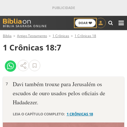
❤️
DOAR
BÍBLIA SAGRADA ONLINE
M
Bíblia
Antigo Testamento
1 Crônicas
1 Crônicas 18
ANTIGO TESTAMENTO
1 Crônicas 18:7
NOVO TESTAMENTO
VERSÍCULOS
VERSÍCULO DO DIA
Davi também trouxe para Jerusalém os
7
escudos de ouro usados pelos oficiais de
PALAVRA DO DIA
Hadadezer.
SALMO DO DIA
LEIA O CAPÍTULO COMPLETO:
1 CRÔNICAS 18
DEVOCIONAL DIÁRIO