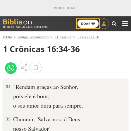
❤️
DOAR
BÍBLIA SAGRADA ONLINE
M
Bíblia
Antigo Testamento
1 Crônicas
1 Crônicas 16
ANTIGO TESTAMENTO
1 Crônicas 16:34-36
NOVO TESTAMENTO
VERSÍCULOS
VERSÍCULO DO DIA
"Rendam graças ao Senhor,
34
pois ele é bom;
PALAVRA DO DIA
o seu amor dura para sempre.
SALMO DO DIA
Clamem: 'Salva-nos, ó Deus,
35
DEVOCIONAL DIÁRIO
nosso Salvador!