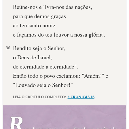
Reúne-nos e livra-nos das nações,
10 MANDAMENTOS
para que demos graças
ao teu santo nome
ESTUDOS BÍBLICOS
e façamos do teu louvor a nossa glória'.
ESBOÇOS DE PREGAÇÃO
Bendito seja o Senhor,
36
TEMAS
o Deus de Israel,
de eternidade a eternidade".
PERGUNTE À BÍBLIA
IA
Então todo o povo exclamou: "Amém!" e
"Louvado seja o Senhor!"
TERMO BÍBLICO
JOGOS
LEIA O CAPÍTULO COMPLETO:
1 CRÔNICAS 16
QUEM SOMOS
LOJA BÍBLIAON