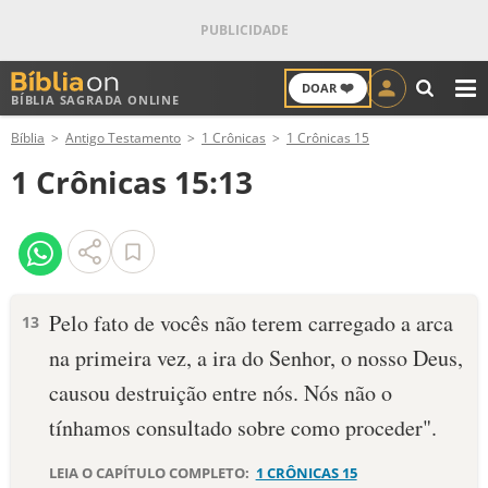
❤️
DOAR
BÍBLIA SAGRADA ONLINE
M
Bíblia
Antigo Testamento
1 Crônicas
1 Crônicas 15
ANTIGO TESTAMENTO
1 Crônicas 15:13
NOVO TESTAMENTO
VERSÍCULOS
VERSÍCULO DO DIA
Pelo fato de vocês não terem carregado a arca
13
na primeira vez, a ira do Senhor, o nosso Deus,
PALAVRA DO DIA
causou destruição entre nós. Nós não o
SALMO DO DIA
tínhamos consultado sobre como proceder".
DEVOCIONAL DIÁRIO
LEIA O CAPÍTULO COMPLETO:
1 CRÔNICAS 15