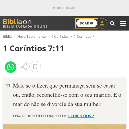
❤️
DOAR
BÍBLIA SAGRADA ONLINE
M
Bíblia
Novo Testamento
1 Coríntios
1 Coríntios 7
ANTIGO TESTAMENTO
1 Coríntios 7:11
NOVO TESTAMENTO
VERSÍCULOS
VERSÍCULO DO DIA
Mas, se o fizer, que permaneça sem se casar
11
ou, então, reconcilie-se com o seu marido. E o
PALAVRA DO DIA
marido não se divorcie da sua mulher.
SALMO DO DIA
LEIA O CAPÍTULO COMPLETO:
1 CORÍNTIOS 7
DEVOCIONAL DIÁRIO