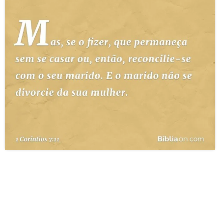
10 MANDAMENTOS
ESTUDOS BÍBLICOS
ESBOÇOS DE PREGAÇÃO
TEMAS
PERGUNTE À BÍBLIA
IA
TERMO BÍBLICO
JOGOS
QUEM SOMOS
LOJA BÍBLIAON