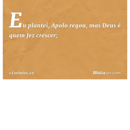
10 MANDAMENTOS
ESTUDOS BÍBLICOS
ESBOÇOS DE PREGAÇÃO
TEMAS
PERGUNTE À BÍBLIA
IA
TERMO BÍBLICO
JOGOS
QUEM SOMOS
LOJA BÍBLIAON