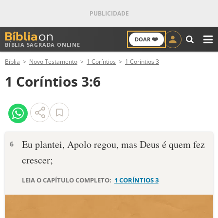
❤️
DOAR
BÍBLIA SAGRADA ONLINE
M
Bíblia
Novo Testamento
1 Coríntios
1 Coríntios 3
ANTIGO TESTAMENTO
1 Coríntios 3:6
NOVO TESTAMENTO
VERSÍCULOS
VERSÍCULO DO DIA
Eu plantei, Apolo regou, mas Deus é quem fez
6
crescer;
PALAVRA DO DIA
LEIA O CAPÍTULO COMPLETO:
1 CORÍNTIOS 3
SALMO DO DIA
DEVOCIONAL DIÁRIO