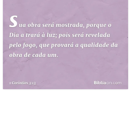
10 MANDAMENTOS
ESTUDOS BÍBLICOS
ESBOÇOS DE PREGAÇÃO
TEMAS
PERGUNTE À BÍBLIA
IA
TERMO BÍBLICO
JOGOS
QUEM SOMOS
LOJA BÍBLIAON