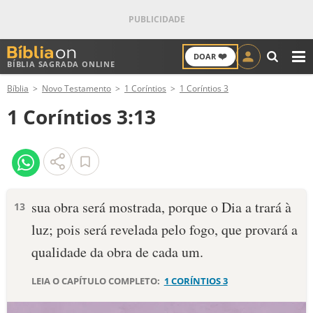
❤️
DOAR
BÍBLIA SAGRADA ONLINE
M
Bíblia
Novo Testamento
1 Coríntios
1 Coríntios 3
ANTIGO TESTAMENTO
1 Coríntios 3:13
NOVO TESTAMENTO
VERSÍCULOS
VERSÍCULO DO DIA
sua obra será mostrada, porque o Dia a trará à
13
luz; pois será revelada pelo fogo, que provará a
PALAVRA DO DIA
qualidade da obra de cada um.
SALMO DO DIA
LEIA O CAPÍTULO COMPLETO:
1 CORÍNTIOS 3
DEVOCIONAL DIÁRIO