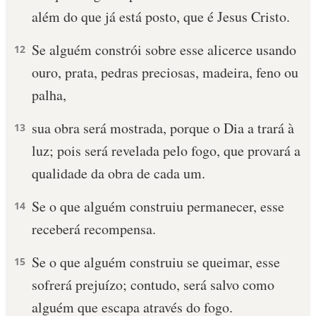
além do que já está posto, que é Jesus Cristo.
10 MANDAMENTOS
Se alguém constrói sobre esse alicerce usando
12
ESTUDOS BÍBLICOS
ouro, prata, pedras preciosas, madeira, feno ou
palha,
ESBOÇOS DE PREGAÇÃO
sua obra será mostrada, porque o Dia a trará à
13
TEMAS
luz; pois será revelada pelo fogo, que provará a
PERGUNTE À BÍBLIA
qualidade da obra de cada um.
IA
Se o que alguém construiu permanecer, esse
TERMO BÍBLICO
14
JOGOS
receberá recompensa.
QUEM SOMOS
Se o que alguém construiu se queimar, esse
15
LOJA BÍBLIAON
sofrerá prejuízo; contudo, será salvo como
alguém que escapa através do fogo.