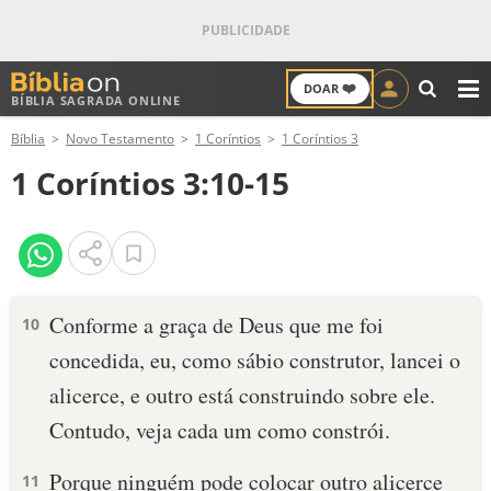
❤️
DOAR
BÍBLIA SAGRADA ONLINE
M
Bíblia
Novo Testamento
1 Coríntios
1 Coríntios 3
ANTIGO TESTAMENTO
1 Coríntios 3:10-15
NOVO TESTAMENTO
VERSÍCULOS
VERSÍCULO DO DIA
Conforme a graça de Deus que me foi
10
concedida, eu, como sábio construtor, lancei o
PALAVRA DO DIA
alicerce, e outro está construindo sobre ele.
SALMO DO DIA
Contudo, veja cada um como constrói.
DEVOCIONAL DIÁRIO
Porque ninguém pode colocar outro alicerce
11