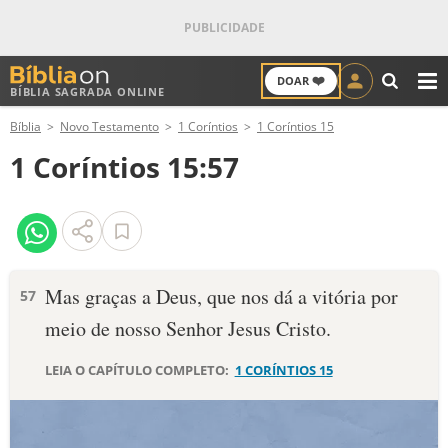
❤️
DOAR
BÍBLIA SAGRADA ONLINE
M
Bíblia
Novo Testamento
1 Coríntios
1 Coríntios 15
ANTIGO TESTAMENTO
1 Coríntios 15:57
NOVO TESTAMENTO
VERSÍCULOS
VERSÍCULO DO DIA
Mas graças a Deus, que nos dá a vitória por
57
meio de nosso Senhor Jesus Cristo.
PALAVRA DO DIA
LEIA O CAPÍTULO COMPLETO:
1 CORÍNTIOS 15
SALMO DO DIA
DEVOCIONAL DIÁRIO