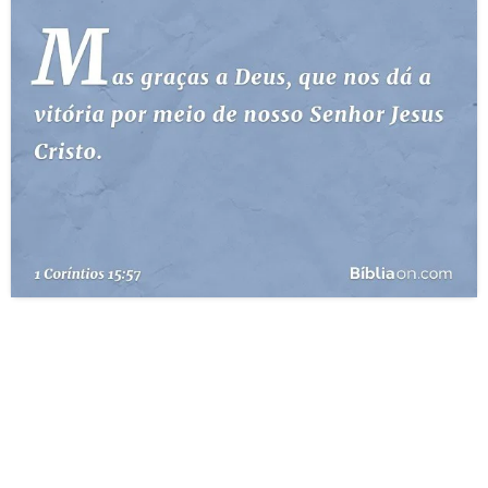
10 MANDAMENTOS
ESTUDOS BÍBLICOS
ESBOÇOS DE PREGAÇÃO
TEMAS
PERGUNTE À BÍBLIA
IA
TERMO BÍBLICO
JOGOS
QUEM SOMOS
LOJA BÍBLIAON