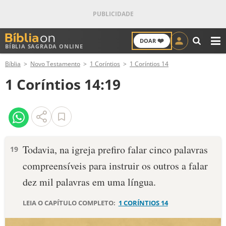
❤️
DOAR
BÍBLIA SAGRADA ONLINE
M
Bíblia
Novo Testamento
1 Coríntios
1 Coríntios 14
ANTIGO TESTAMENTO
1 Coríntios 14:19
NOVO TESTAMENTO
VERSÍCULOS
VERSÍCULO DO DIA
Todavia, na igreja prefiro falar cinco palavras
19
compreensíveis para instruir os outros a falar
PALAVRA DO DIA
dez mil palavras em uma língua.
SALMO DO DIA
LEIA O CAPÍTULO COMPLETO:
1 CORÍNTIOS 14
DEVOCIONAL DIÁRIO