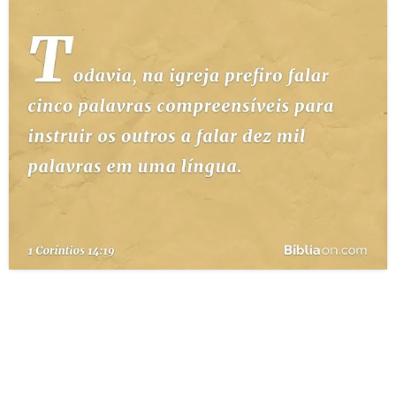
10 MANDAMENTOS
ESTUDOS BÍBLICOS
ESBOÇOS DE PREGAÇÃO
TEMAS
PERGUNTE À BÍBLIA
IA
TERMO BÍBLICO
JOGOS
QUEM SOMOS
LOJA BÍBLIAON