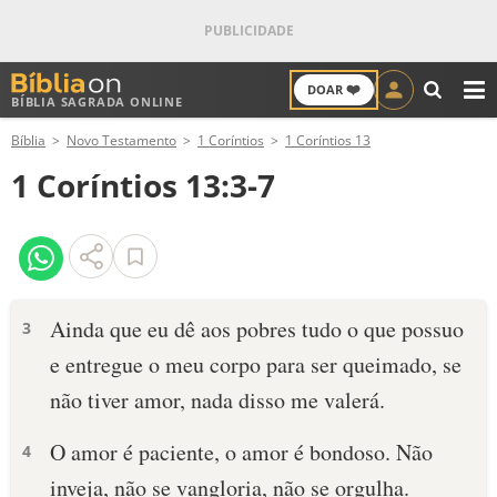
❤️
DOAR
BÍBLIA SAGRADA ONLINE
M
Bíblia
Novo Testamento
1 Coríntios
1 Coríntios 13
ANTIGO TESTAMENTO
1 Coríntios 13:3-7
NOVO TESTAMENTO
VERSÍCULOS
VERSÍCULO DO DIA
Ainda que eu dê aos pobres tudo o que possuo
3
e entregue o meu corpo para ser queimado, se
PALAVRA DO DIA
não tiver amor, nada disso me valerá.
SALMO DO DIA
O amor é paciente, o amor é bondoso. Não
4
DEVOCIONAL DIÁRIO
inveja, não se vangloria, não se orgulha.