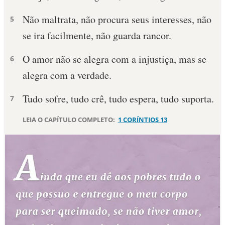
Não maltrata, não procura seus interesses, não
10 MANDAMENTOS
5
se ira facilmente, não guarda rancor.
ESTUDOS BÍBLICOS
O amor não se alegra com a injustiça, mas se
6
ESBOÇOS DE PREGAÇÃO
alegra com a verdade.
TEMAS
Tudo sofre, tudo crê, tudo espera, tudo suporta.
7
LEIA O CAPÍTULO COMPLETO:
1 CORÍNTIOS 13
PERGUNTE À BÍBLIA
IA
TERMO BÍBLICO
JOGOS
QUEM SOMOS
LOJA BÍBLIAON