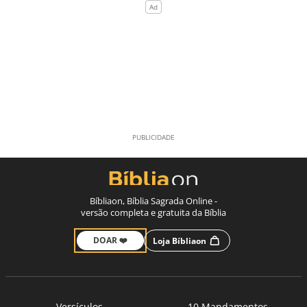
Bíbliaon, Bíblia Sagrada Online -
versão completa e gratuita da Bíblia
DOAR ❤️
Loja Bíbliaon
Versículos
10 Mandamentos