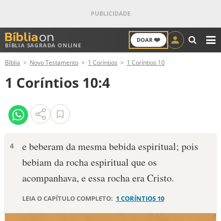
❤️
DOAR
BÍBLIA SAGRADA ONLINE
M
Bíblia
Novo Testamento
1 Coríntios
1 Coríntios 10
ANTIGO TESTAMENTO
1 Coríntios 10:4
NOVO TESTAMENTO
VERSÍCULOS
VERSÍCULO DO DIA
e beberam da mesma bebida espiritual; pois
4
bebiam da rocha espiritual que os
PALAVRA DO DIA
acompanhava, e essa rocha era Cristo.
SALMO DO DIA
LEIA O CAPÍTULO COMPLETO:
1 CORÍNTIOS 10
DEVOCIONAL DIÁRIO