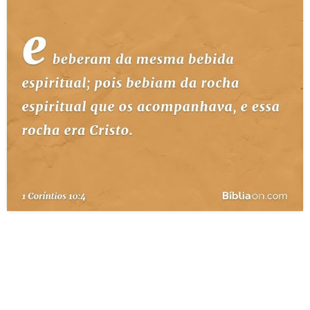
10 MANDAMENTOS
ESTUDOS BÍBLICOS
ESBOÇOS DE PREGAÇÃO
TEMAS
PERGUNTE À BÍBLIA
IA
TERMO BÍBLICO
JOGOS
QUEM SOMOS
LOJA BÍBLIAON