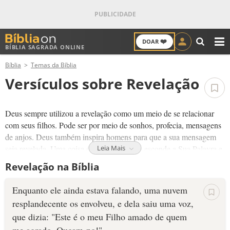
❤️
DOAR
BÍBLIA SAGRADA ONLINE
M
Bíblia
Temas da Bíblia
ANTIGO TESTAMENTO
Versículos sobre Revelação
NOVO TESTAMENTO
Deus sempre utilizou a revelação como um meio de se relacionar
VERSÍCULOS
com seus filhos. Pode ser por meio de sonhos, profecia, mensagens
de anjos. Deus também inspira homens para que a sua mensagem
VERSÍCULO DO DIA
seja revelada. Uma coisa é certa: Deus não esconde a Sua Palavra e
Leia Mais
nem deixa oculta o Caminho da Salvação.
Revelação na Bíblia
PALAVRA DO DIA
A Palavra de Deus é luz e revelação de boas novas!
Na Bíblia
Enquanto ele ainda estava falando, uma nuvem
constatamos quantas revelações Deus deu aos seus filhos. Esta
SALMO DO DIA
resplandecente os envolveu, e dela saiu uma voz,
revelação viva e eficaz continua transformando vidas até hoje e
trazendo almas das trevas para a sua poderosa luz!
que dizia: "Este é o meu Filho amado de quem
DEVOCIONAL DIÁRIO