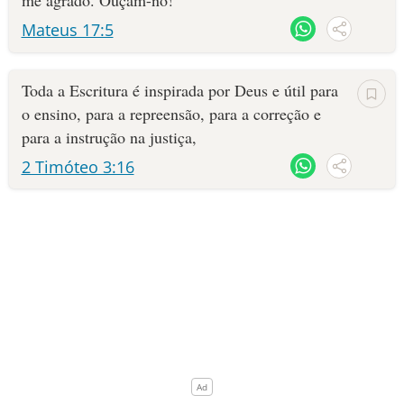
me agrado. Ouçam-no!"
Mateus 17:5
10 MANDAMENTOS
ESTUDOS BÍBLICOS
Toda a Escritura é inspirada por Deus e útil para
o ensino, para a repreensão, para a correção e
ESBOÇOS DE PREGAÇÃO
para a instrução na justiça,
2 Timóteo 3:16
TEMAS
PERGUNTE À BÍBLIA
IA
TERMO BÍBLICO
JOGOS
QUEM SOMOS
LOJA BÍBLIAON