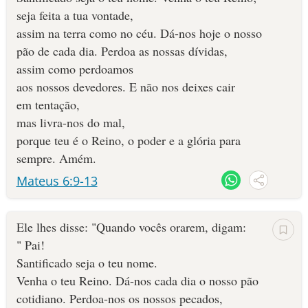
Está no céu
- Ele é soberano, acima de tudo e todos
seja feita a tua vontade,
10 MANDAMENTOS
Santificado seja o Seu nome
- É essencialmente santo e
assim na terra como no céu. Dá-nos hoje o nosso
digno de ser glorificado. Deve ser reverenciado por nós
pão de cada dia. Perdoa as nossas dívidas,
ESTUDOS BÍBLICOS
Venha o Seu Reino
- os discípulos devem desejar viver sob a
assim como perdoamos
legislação, o governo e a vontade soberana do Rei dos Reis
aos nossos devedores. E não nos deixes cair
ESBOÇOS DE PREGAÇÃO
Seja feita a Sua vontade
em tentação,
- mais que desejar a nossa própria
mas livra-nos do mal,
vontade, precisamos almejar que a vontade de Deus se cumpra
TEMAS
porque teu é o Reino, o poder e a glória para
em nossas vidas
sempre. Amém.
tanto na Terra
- o Pai celestial não está alheio ou indiferente
PERGUNTE À BÍBLIA
IA
às coisas que acontecem em nosso planeta
Mateus 6:9-13
como no céu
- Deus rege todos os firmamentos celestiais
TERMO BÍBLICO
JOGOS
(universo visível e invisível), também tem todo poder sobre os
Ele lhes disse: "Quando vocês orarem, digam:
anjos, principados e demônios que agem nas regiões celestes
QUEM SOMOS
" Pai!
(Efésios 6:12)
Santificado seja o teu nome.
Dá-nos hoje o nosso pão
LOJA BÍBLIAON
- reconhecimento que Deus supre
Venha o teu Reino. Dá-nos cada dia o nosso pão
todas as necessidades
cotidiano. Perdoa-nos os nossos pecados,