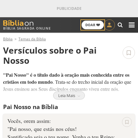
❤️
DOAR
BÍBLIA SAGRADA ONLINE
M
Bíblia
Temas da Bíblia
ANTIGO TESTAMENTO
Versículos sobre o Pai
NOVO TESTAMENTO
Nosso
VERSÍCULOS
"Pai Nosso" é o título dado à oração mais conhecida entre os
cristãos em todo mundo
. Trata-se do trecho inicial da oração que
VERSÍCULO DO DIA
Jesus ensinou aos Seus discípulos enquanto viveu entre nós.
Leia Mais
Através dessa maravilhosa oração Ele nos ensina como nós também
PALAVRA DO DIA
Pai Nosso na Bíblia
podemos comunicar e nos relacionar com Deus:
Pai
SALMO DO DIA
Ele é
- Não é um Deus distante e impessoal
Vocês, orem assim:
Nosso
- É o Pai de Jesus e de todos que creem Nele (João
"Pai nosso, que estás nos céus!
DEVOCIONAL DIÁRIO
20:17)
Santificado seja o teu nome. Venha o teu Reino;