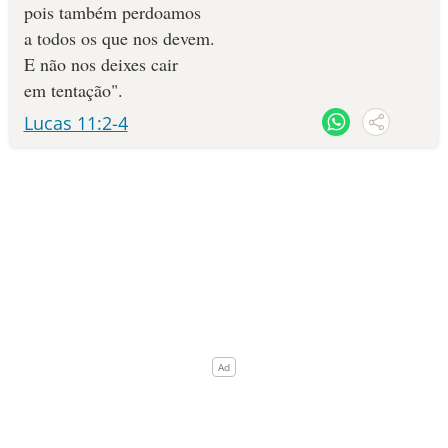
de cada dia
- dependência e confiança que o Pai sustenta
pois também perdoamos
todos os dias
a todos os que nos devem.
Perdoa as nossas dívidas
- É Deus justo e compassivo, se
E não nos deixes cair
confessarmos Ele é fiel e justo para perdoar (1 João 1:9)
em tentação".
Assim como perdoamos nossos devedores
- Necessidade de
Lucas 11:2-4
perdoarmos para também receber perdão de Deus
Não nos deixe cair em tentação
- Necessitamos de pedir por
livramento contra as tentações da vida
Livra nos do mal
- Certeza de que o Senhor é o Guarda do
seu povo, peça que Ele lhe proteja do mal
Porque Teu é o Reino, poder e glória para sempre
- O
Todo-poderoso tem a soberania sobre todos os reinos, a Sua
Glória será louvada por toda a eternidade (1 Timóteo 1:17)
Amém
- Assim seja feito, por intermédio de Jesus Cristo (2
Coríntios 1:20).
Ore ao "Pai nosso" discernindo cada palavra, com fé e
entendimento, não como um simples trecho decorado.