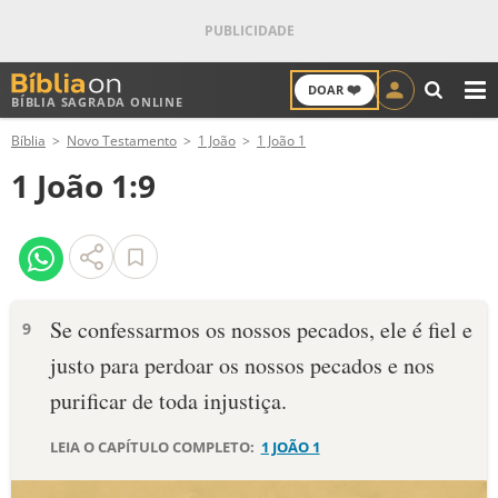
❤️
DOAR
BÍBLIA SAGRADA ONLINE
M
Bíblia
Novo Testamento
1 João
1 João 1
ANTIGO TESTAMENTO
1 João 1:9
NOVO TESTAMENTO
VERSÍCULOS
VERSÍCULO DO DIA
Se confessarmos os nossos pecados, ele é fiel e
9
justo para perdoar os nossos pecados e nos
PALAVRA DO DIA
purificar de toda injustiça.
SALMO DO DIA
LEIA O CAPÍTULO COMPLETO:
1 JOÃO 1
DEVOCIONAL DIÁRIO