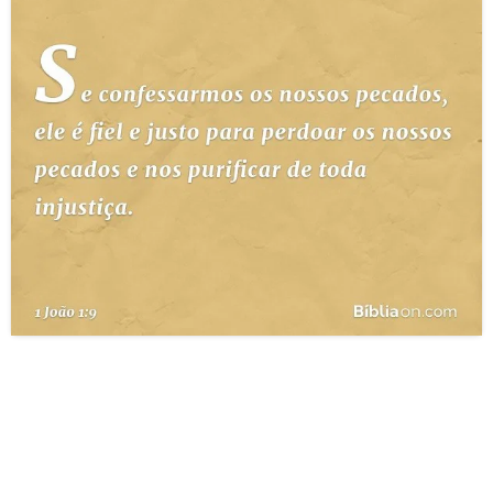
10 MANDAMENTOS
ESTUDOS BÍBLICOS
ESBOÇOS DE PREGAÇÃO
TEMAS
PERGUNTE À BÍBLIA
IA
TERMO BÍBLICO
JOGOS
QUEM SOMOS
LOJA BÍBLIAON