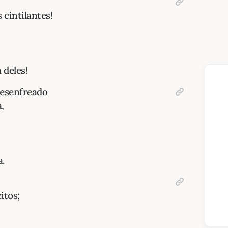
 cintilantes!
 deles!
desenfreado
,
a.
itos;