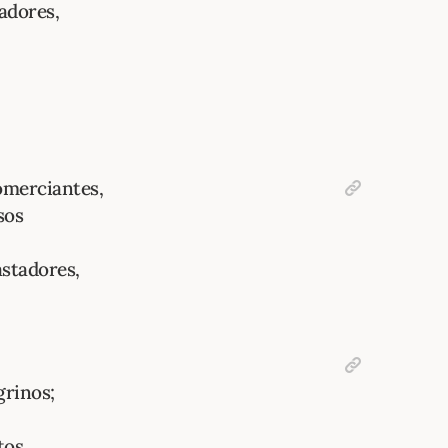
adores,
omerciantes,
sos
stadores,
rinos;
tos