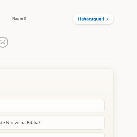
Naum 3
Habacuque 1
de Nínive na Bíblia?