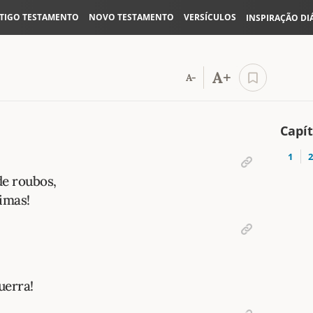
TIGO TESTAMENTO
NOVO TESTAMENTO
VERSÍCULOS
INSPIRAÇÃO DI
A+
A-
Capí
1
2
de roubos,
imas!
uerra!