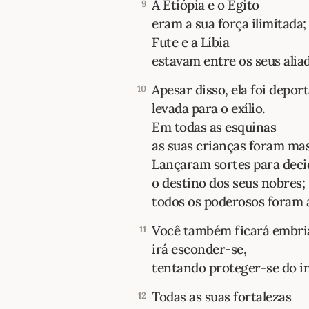
A Etiópia e o Egito
9
eram a sua força ilimitada;
Fute e a Líbia
estavam entre os seus alia
Apesar disso, ela foi depor
10
levada para o exílio.
Em todas as esquinas
as suas crianças foram ma
Lançaram sortes para deci
o destino dos seus nobres;
todos os poderosos foram 
Você também ficará embri
11
irá esconder-se,
tentando proteger-se do i
Todas as suas fortalezas
12