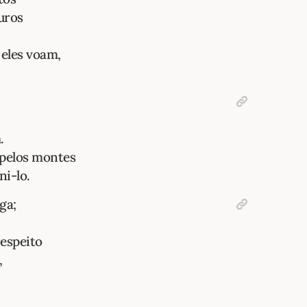
uros
 eles voam,
.
 pelos montes
i-lo.
ga;
respeito
,