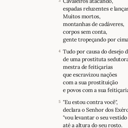
Cavaleiros atacando,
3
espadas reluzentes e lanças
Muitos mortos,
montanhas de cadáveres,
corpos sem conta,
gente tropeçando por cima
Tudo por causa do desejo 
4
de uma prostituta sedutora
mestra de feitiçarias
que escravizou nações
com a sua prostituição
e povos com a sua feitiçari
"Eu estou contra você",
5
declara o Senhor dos Exérc
"vou levantar o seu vestido
até a altura do seu rosto.