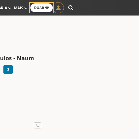
❤️
ÁRIA
MAIS
DOAR
tulos - Naum
3