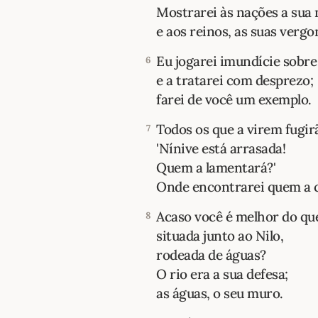
Mostrarei às nações a sua
e aos reinos, as suas vergo
Eu jogarei imundície sobre
6
e a tratarei com desprezo;
farei de você um exem­plo.
Todos os que a virem fugir
7
'Nínive está arrasada!
Quem a lamentará?'
Onde encontrarei quem a c
Acaso você é melhor do qu
8
situada junto ao Nilo,
rodeada de águas?
O rio era a sua defesa;
as águas, o seu muro.