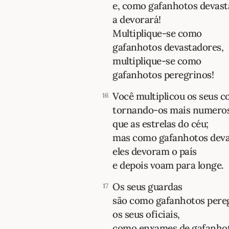
e, como gafanhotos devast
a devorará!
Multiplique-se como
gafanhotos devastadores,
multiplique-se como
gafanhotos peregrinos!
Você multiplicou os seus c
16
tornando-os mais numero
que as estrelas do céu;
mas como gafanhotos deva
eles devoram o país
e depois voam para longe.
Os seus guardas
17
são como gafanhotos pereg
os seus oficiais,
como enxames de gafanho