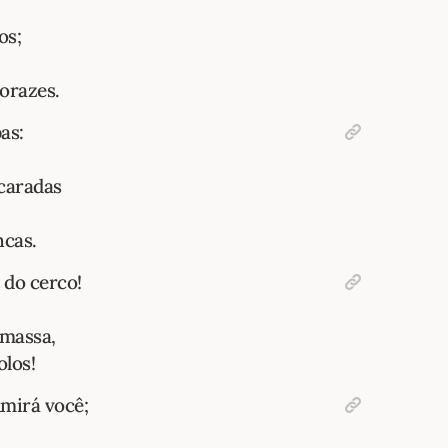
os;
orazes.
as:
ncaradas
ncas.
 do cerco!
amassa,
olos!
mirá você;