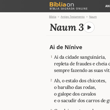
AN
BÍBLIA SAGRADA ONLINE
Bíblia
Antigo Testamento
Naum
Naum 3
Ai de Nínive
Ai da cidade sanguinária,
1
repleta de fraudes e cheia 
sempre fazendo as suas vít
Ah, o estalo dos chicotes,
2
o barulho das rodas,
o galope dos cavalos
e o sacudir dos carros de g