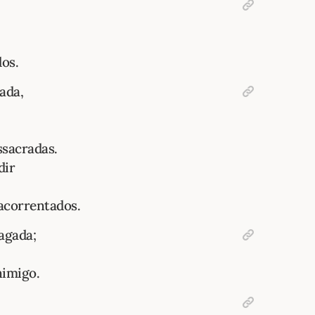
dos.
tada,
ssacradas.
dir
acorrentados.
agada;
nimigo.