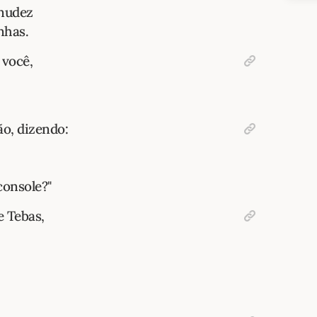
 nudez
nhas.
 você,
ão, dizendo:
onsole?"
e Tebas,