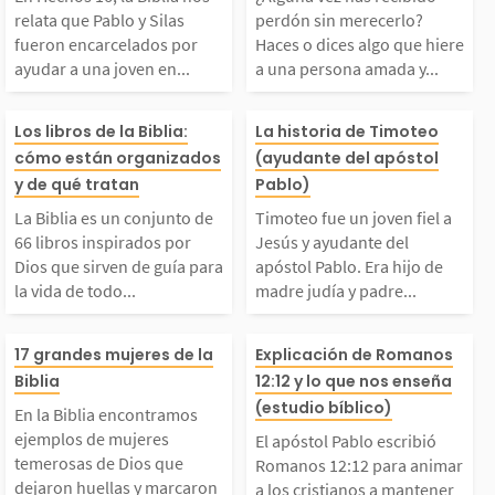
 y Silas fueron encar
rlo? Haces o di
relata que Pablo y Silas
perdón sin merecerlo?
fueron encarcelados por
Haces o dices algo que hiere
ayudar a una joven en...
a una persona amada y...
celados por ayudar a
o que hiere a u
La Biblia es un conjun
Timoteo fue un 
na joven en Filipos.
ona amada y sa
Los libros de la Biblia:
La historia de Timoteo
cómo están organizados
(ayudante del apóstol
o de 66 libros inspira
iel a Jesús y a
y de qué tratan
Pablo)
Estando en la cárcel,
e has cruzado la
La Biblia es un conjunto de
Timoteo fue un joven fiel a
dos por Dios que sirve
del apóstol Pab
ellos cantaron y oraro
a, que no merec
66 libros inspirados por
Jesús y ayudante del
Dios que sirven de guía para
apóstol Pablo. Era hijo de
la vida de todo...
madre judía y padre...
 de guía para la vida
hijo de madre j
 a...
erdón....
En la Biblia encontra
El apóstol Pabl
de todo creyente. Esos
padre griego. T
17 grandes mujeres de la
Explicación de Romanos
Biblia
12:12 y lo que nos enseña
mos ejemplos de muje
bió Romanos 12
(estudio bíblico)
ibros fueron escritos
ayudó a predica
En la Biblia encontramos
ejemplos de mujeres
El apóstol Pablo escribió
res temerosas de Dios
ra animar a los 
temerosas de Dios que
por más de 40 person
angelio y a lider
Romanos 12:12 para animar
dejaron huellas y marcaron
a los cristianos a mantener