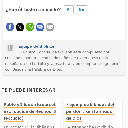
¿Fue útil este contenido?
Sí
No
Este contenido contiene información incorrecta
Este contenido no tiene la información que busco
Equipo de Bibliaon
Otro
El Equipo Editorial de Bibliaon está compuesto por
cristianos maduros, con varios años de experiencia en la
enseñanza de la Biblia y la escritura, y un compromiso genuino
con Jesús y la Palabra de Dios.
TE PUEDE INTERESAR
En Hechos 16, la Bibl
¿Alguna vez has
Pablo y Silas en la cárcel:
7 ejemplos bíblicos del
explicación de Hechos 16
perdón transformador
a nos relata que Pabl
ido perdón sin 
(estudio)
de Dios
En Hechos 16, la Biblia nos
¿Alguna vez has recibido