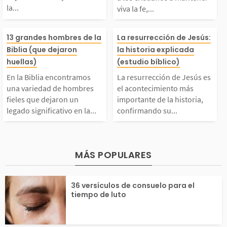
la...
viva la fe,...
que dejaron huellas y
nos a mantener 
s...
En la Biblia encontra
La resurrección
marcaron la diferenci
a fe, confiando
13 grandes hombres de la
La resurrección de Jesús:
Biblia (que dejaron
la historia explicada
mos una variedad de
sús es el acont
huellas)
(estudio bíblico)
a en su momento. Ella
s con alegría, 
En la Biblia encontramos
La resurrección de Jesús es
hombres fieles que dej
to más importan
s actuaron conforme a
con frecuencia y
una variedad de hombres
el acontecimiento más
fieles que dejaron un
importante de la historia,
legado significativo en la...
confirmando su...
ron un legado signifi
a historia, con
 corazón...
ativo en la historia.
o su victoria so
MÁS POPULARES
Muchos de ellos fuero
pecado y la mue
36 versículos de consuelo para el
n personajes notables
es días después
tiempo de luto
or su...
u...