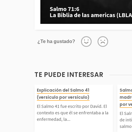
¿Te ha gustado?
TE PUEDE INTERESAR
El Salmo 41 fue escrit
El S
Explicación del Salmo 41
Salmo
(versículo por versículo)
madru
David. El contexto es q
ofun
por v
El Salmo 41 fue escrito por David. El
contexto es que él se enfrentaba a la
El Sal
se enfrentaba a la enf
os. 
enfermedad, la...
de int
salmo 