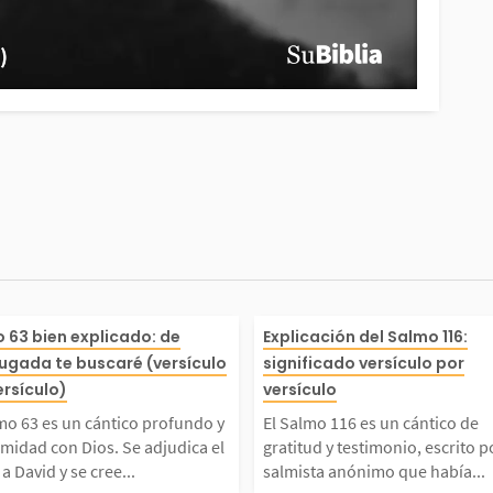
o por
almo 63 es un cántico pr
El Salmo 116 es
 63 bien explicado: de
Explicación del Salmo 116:
gada te buscaré (versículo
significado versículo por
ue él
do y de intimidad con Di
e gratitud y tes
ersículo)
versículo
mo 63 es un cántico profundo y
El Salmo 116 es un cántico de
ermeda
Se adjudica el salmo a D
to por un salmi
imidad con Dios. Se adjudica el
gratitud y testimonio, escrito p
a David y se cree...
salmista anónimo que había...