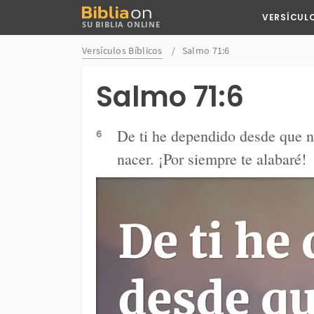
Buscar
VERSÍCUL
SU BIBLIA ONLINE
en
Bibliaon
Versículos Bíblicos
Salmo 71:6
Salmo 71:6
De ti he dependido desde que na
6
nacer. ¡Por siempre te alabaré!