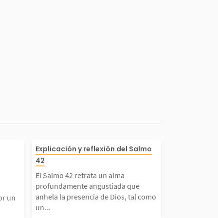
 un cántico d
El Salmo 42 retrata un al
Explicación y reflexión del Salmo
42
timonio, escri
profundamente angustiada
El Salmo 42 retrata un alma
profundamente angustiada que
sta anónimo q
ue anhela la presencia de
anhela la presencia de Dios, tal como
or un
un...