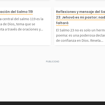
s y en
y se cree que fue escrito
ue había sido l
s más
ema central del salmo 11
El Salmo 23 no 
cación del Salmo 119
Reflexiones y mensaje del S
su mue
nte su huida en el desier
n aflicción, qui
23: Jehová es mi pastor; na
a central del salmo 119 es la
 es un
 la Palabra de Dios, tem
rmoso poema: e
faltará
a de Dios, tema que se
 Judá,...
ermedad o...
ta a través de oraciones y...
El Salmo 23 no es solo un her
anza e
e se presenta a través de
sa declaración 
poema: es una poderosa decla
de confianza en Dios. Revela...
r cant
iones y reflexiones corta
en Dios. Revela
is, su
e dice que hay una menci
r bajo el cuidad
la Palabra...
ncluso en medio