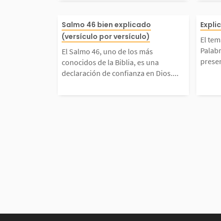
d, la traición de amigo
avid 
El Salmo 46, uno de lo
El t
Salmo 46 bien explicado
Expli
emigos que deseaban 
dura
(versículo por versículo)
El tem
conocidos de la Biblia,
9 es
Palabr
El Salmo 46, uno de los más
rte. El mensaje de...
to de
presen
conocidos de la Biblia, es una
a declaración de confi
a qu
declaración de confianza en Dios....
n Dios. Escrito para se
orac
ado en medio de la cris
s. S
s once...
ón a 