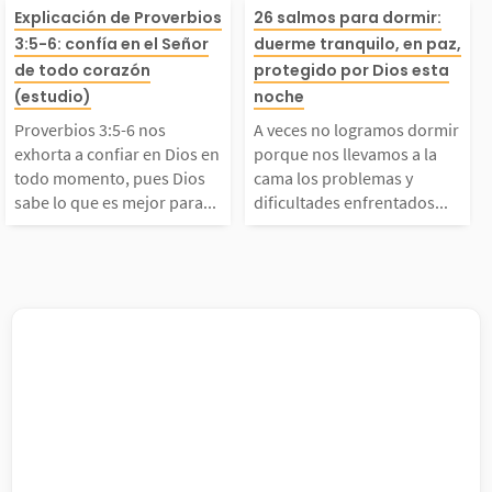
Proverbios 3:5-6 nos
A veces no log
menazas de los reyes
ñor. Una genera
Explicación de Proverbios
26 salmos para dormir:
3:5-6: confía en el Señor
duerme tranquilo, en paz,
exhorta a confiar en
ormir porque no
de todo corazón
protegido por Dios esta
 pueblos que se rebel
sclavizada fue 
(estudio)
noche
Dios en todo moment
amos a la cama 
n contra Dios. El sal
a por el Señor d
Proverbios 3:5-6 nos
A veces no logramos dormir
exhorta a confiar en Dios en
porque nos llevamos a la
todo momento, pues Dios
cama los problemas y
, pues Dios sabe lo q
oblemas y dific
o es...
s...
sabe lo que es mejor para...
dificultades enfrentados...
ue es mejor para noso
enfrentados dur
ros. Nuestra propia i
día. La Biblia t
teligencia y nuestro
lmos que conti
uen juicio...
labras...