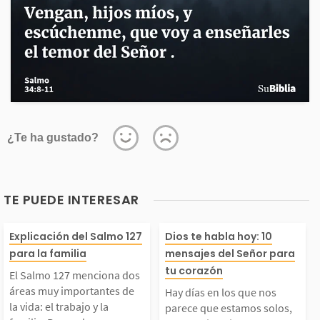
¿Te ha gustado?
TE PUEDE INTERESAR
El Salmo 127 mencion
Hay días en los
Explicación del Salmo 127
Dios te habla hoy: 10
para la familia
mensajes del Señor para
a dos áreas muy impo
os parece que 
tu corazón
El Salmo 127 menciona dos
áreas muy importantes de
Hay días en los que nos
tantes de la vida: el t
solos, pues el s
la vida: el trabajo y la
parece que estamos solos,