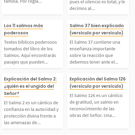
familia. Por regla...
pues el silencio es total, y le
decimos al...
abajo y la familia. P
es total, y le d
Textos bíblicos podero
El Salmo 37 con
r regla general, nues
al Señor: «háb
Los 11 salmos más
Salmo 37 bien explicado
poderosos
(versículo por versículo)
sos tomados del libro
una enseñanza 
ros días giran alrede
De hecho, como 
Textos bíblicos poderosos
El Salmo 37 contiene una
tomados del libro de los
enseñanza importante
de los Salmos. Aquí en
ante sobre la r
Salmos. Aquí encontrarás
sobre la reacción que
dor de esos dos mund
necesitamos es
pasajes que pueden...
debemos tener ante el...
contrarás pasajes que
que debemos te
s, pero...
r...
El Salmo 2 es un cánti
El Salmo 126 es
Explicación del Salmo 2:
Explicación del Salmo 126
ueden servirte de ins
e el sufrimiento
¿quién es el ungido del
(versículo por versículo)
co de confianza en la
ntico de gratitu
Señor?
El Salmo 126 es un cántico
iración para exaltar,
lmo presenta el
de gratitud, un salmo en
El Salmo 2 es un cántico de
autoridad y protecció
almo en recono
reconocimiento de las
confianza en la autoridad y
obras del Señor. Una...
protección divina frente a
alabar y adorar a Dio
ste entre la vid
las amenazas de...
 divina frente a las a
to de las obras 
...
s...