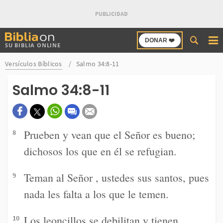
Buscar
DONAR ❤️
SU BIBLIA ONLINE
en
Bibliaon
Versículos Bíblicos
Salmo 34:8-11
Salmo 34:8-11
Prueben y vean que el Señor es bueno;
8
dichosos los que en él se refugian.
Teman al Señor , ustedes sus santos, pues
9
nada les falta a los que le temen.
Los leoncillos se debilitan y tienen
10