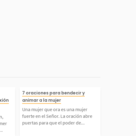
 todo el cor
Una mujer que ora es una
7 oraciones para bendecir y
exión
animar a la mujer
te y fuerzas,
ujer fuerte en el Señor. La
Una mujer que ora es una mujer
fuerte en el Señor. La oración abre
n,
andamiento. E
ación abre puertas para q
puertas para que el poder de...
imer
..