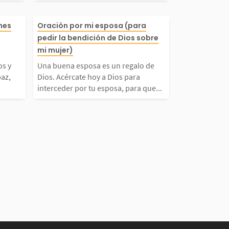
 ese mandami
el poder de Dios se manifi
leno de confli
Una buena esposa es un r
ones
Oración por mi esposa (para
ra en Deutero
e. Sé una mujer de oración
l
pedir la bendición de Dios sobre
 Anhelamos q
lo de Dios. Acércate hoy 
mi mujer)
es...
ora por las...
os y
Una buena esposa es un regalo de
e los gobiern
ios para interceder por tu 
az,
Dios. Acércate hoy a Dios para
interceder por tu esposa, para que...
uerdos y que t
posa, para que ella pueda 
es se traten c
cibir la enorme bendición
ver a Dios...