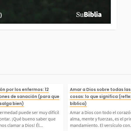
alos q
nfermedad puede ser mu
Amar a Dios con
ón por los enfermos: 12
Amar a Dios sobre todas las
ones de sanación (para que
cosas: lo que significa (refl
nuestr
ícil de afrontar. ¡Qué bu
azón, alma, men
salga bien)
bíblica)
fermedad puede ser muy difícil
Amar a Dios con todo el corazó
os. Aq
saber que podemos clam
es el primer m
rontar. ¡Qué bueno saber que
alma, mente y fuerzas, es el pr
s clamar a Dios! Él...
mandamiento. El versículo con.