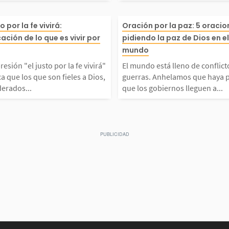
 oraci
 Dios! Él nos escucha sie
l versículo con
ndícel
presión "el justo por la
El mundo está l
to por la fe vivirá:
Oración por la paz: 5 oraci
 acerc
, nos fortalece y obra co
ento se encuent
cación de lo que es vivir por
pidiendo la paz de Dios en e
decir
virá" destaca que los qu
ctos y guerras.
mundo
e a lo que...
nomio 6:5 y ese 
resión "el justo por la fe vivirá"
El mundo está lleno de conflict
Dios,
 fieles a Dios, consider
ue haya paz, qu
a que los que son fieles a Dios,
guerras. Anhelamos que haya p
erados...
que los gobiernos lleguen a...
 amado
 justos, viven impulsado
os lleguen a ac
 inme
 su fe y recibirán la vid
odas las nacion
 viene...
on respeto y...