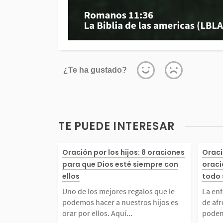
¿Te ha gustado?
TE PUEDE INTERESAR
Uno de los mejores reg
La e
Oración por los hijos: 8 oraciones
Oraci
para que Dios esté siempre con
oraci
ue le podemos hacer a 
y dif
ellos
todo 
Uno de los mejores regalos que le
La en
os hijos es orar por ell
eno 
podemos hacer a nuestros hijos es
de af
orar por ellos. Aquí...
podemo